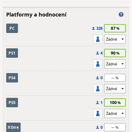
Platformy a hodnocení
87
PC
326
90
PS1
4
--
PS4
0
100
PS5
1
--
XOne
0