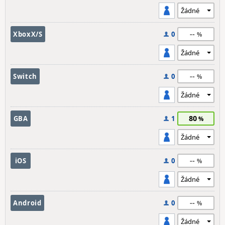
--
XboxX/S
0
--
Switch
0
80
GBA
1
--
iOS
0
--
Android
0