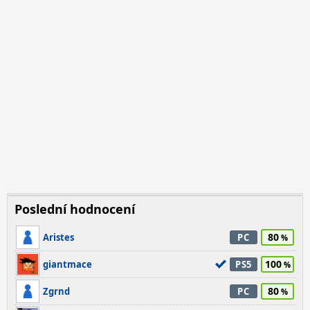
Poslední hodnocení
80
Aristes
PC
100
giantmace
PS5
80
Zgrnd
PC