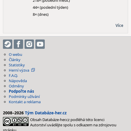
218× (poslední měsíc)
44× (poslední týden)
8× (dnes)
Více
O webu
Články
Statistiky
Herní výzva
F.A.Q.
Nápověda
Odměny
Podpořte nás
Podmínky užívání
Kontakt a reklama
2008–2026
Tým Databáze-her.cz
Obsah Databáze-her.cz podléhá této licenci
Autorství uvádějte spolu s odkazem na zdrojovou
stránku