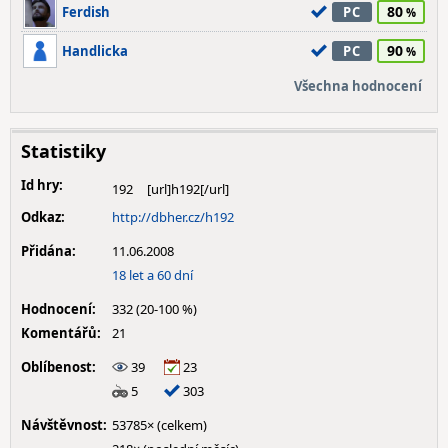
80
Ferdish
PC
90
Handlicka
PC
Všechna hodnocení
Statistiky
Id hry:
192
Odkaz:
http://dbher.cz/h192
Přidána:
11.06.2008
18 let a 60 dní
Hodnocení:
332 (20-100 %)
Komentářů:
21
Oblíbenost:
39
23
5
303
Návštěvnost:
53785× (celkem)