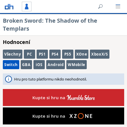
Broken Sword: The Shadow of the
Templars
Hodnocení
Všechny
PC
PS1
PS4
PS5
XOne
XboxX/S
Switch
GBA
iOS
Android
WMobile
Hru pro tuto platformu nikdo neohodnotil.
Kupte si hru na
Kupte si hru na