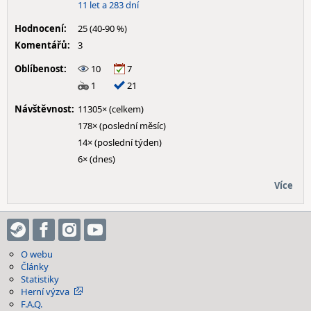
11 let a 283 dní
Hodnocení:
25 (40-90 %)
Komentářů:
3
Oblíbenost:
10
7
1
21
Návštěvnost:
11305× (celkem)
178× (poslední měsíc)
14× (poslední týden)
6× (dnes)
Více
O webu
Články
Statistiky
Herní výzva
F.A.Q.