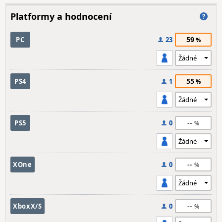
Platformy a hodnocení
59
PC
23
55
PS4
1
--
PS5
0
--
XOne
0
--
XboxX/S
0