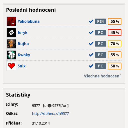
Poslední hodnocení
55
Yokolobuna
PS4
45
feryk
PC
70
Rujha
PC
55
Kwoky
PC
50
Snix
PC
Všechna hodnocení
Statistiky
Id hry:
9577
Odkaz:
http://dbher.cz/h9577
Přidána:
31.10.2014