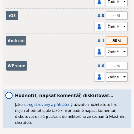
--
iOS
0
50
Android
1
--
WPhone
0
Hodnotit, napsat komentář, diskutovat…
Jako
zaregistrovaný
a
přihlášený
uživatel můžete tuto hru
nejen ohodnotit, ale také k ní případně napsat komentář,
diskutovat o ní či ji zařadit do některého ze seznamů (vlastním,
chci atd.).