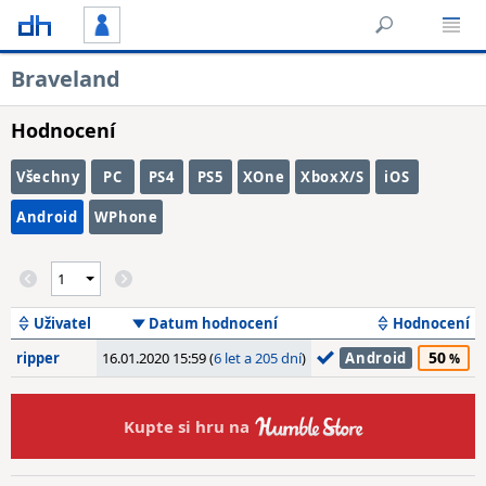
Braveland
Hodnocení
Všechny
PC
PS4
PS5
XOne
XboxX/S
iOS
Android
WPhone
Uživatel
Datum hodnocení
Hodnocení
50
ripper
16.01.2020 15:59 (
6 let a 205 dní
)
Android
Kupte si hru na