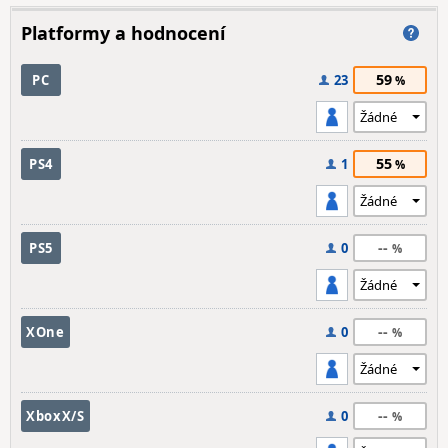
Platformy a hodnocení
59
PC
23
55
PS4
1
--
PS5
0
--
XOne
0
--
XboxX/S
0