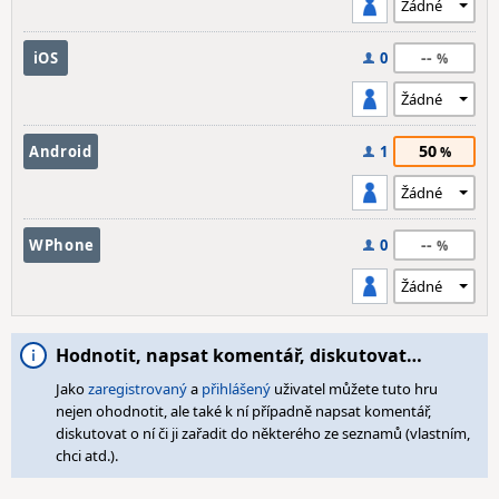
--
iOS
0
50
Android
1
--
WPhone
0
Hodnotit, napsat komentář, diskutovat…
Jako
zaregistrovaný
a
přihlášený
uživatel můžete tuto hru
nejen ohodnotit, ale také k ní případně napsat komentář,
diskutovat o ní či ji zařadit do některého ze seznamů (vlastním,
chci atd.).