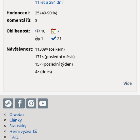
11 let a 284 dní
Hodnocení:
25 (40-90 %)
Komentářů:
3
Oblíbenost:
10
7
1
21
Návštěvnost:
11309× (celkem)
171× (poslední měsíc)
15× (poslední týden)
4× (dnes)
Více
O webu
Články
Statistiky
Herní výzva
F.A.Q.