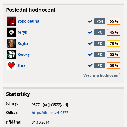
Poslední hodnocení
55
Yokolobuna
PS4
45
feryk
PC
70
Rujha
PC
55
Kwoky
PC
50
Snix
PC
Všechna hodnocení
Statistiky
Id hry:
9577
Odkaz:
http://dbher.cz/h9577
Přidána:
31.10.2014