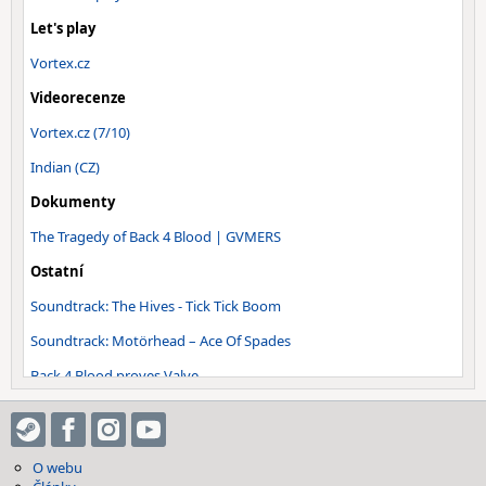
Let's play
Vortex.cz
Videorecenze
Vortex.cz (7/10)
Indian (CZ)
Dokumenty
The Tragedy of Back 4 Blood | GVMERS
Ostatní
Soundtrack: The Hives - Tick Tick Boom
Soundtrack: Motörhead – Ace Of Spades
Back 4 Blood proves Valve…
O webu