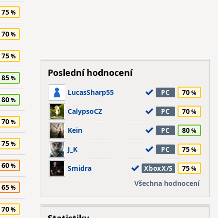
75
70
75
Poslední hodnocení
85
LucasSharp55
70
PC
80
CalypsoCZ
70
PC
70
Kein
80
PC
75
J_K
75
PC
60
Smidra
75
XboxX/S
Všechna hodnocení
65
70