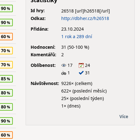
Statistiky
90
Id hry:
26518
Odkaz:
http://dbher.cz/h26518
90
Přidána:
23.10.2024
1 rok a 289 dní
60
Hodnocení:
31 (50-100 %)
70
Komentářů:
2
70
Oblíbenost:
17
24
1
31
85
Návštěvnost:
9226× (celkem)
622× (poslední měsíc)
80
25× (poslední týden)
1× (dnes)
80
Více
90
60