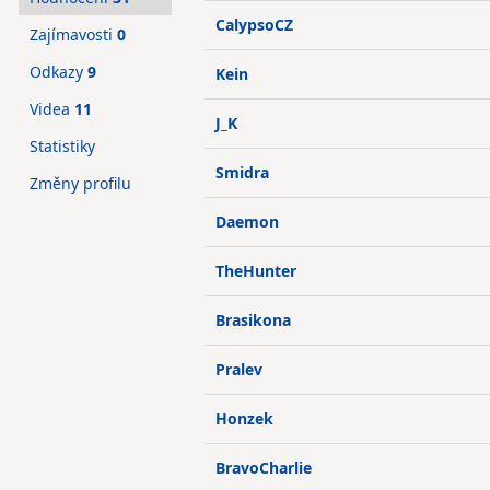
CalypsoCZ
Zajímavosti
0
Odkazy
9
Kein
Videa
11
J_K
Statistiky
Smidra
Změny profilu
Daemon
TheHunter
Brasikona
Pralev
Honzek
BravoCharlie