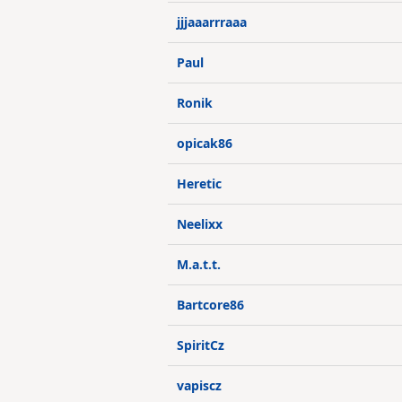
jjjaaarrraaa
Paul
Ronik
opicak86
Heretic
Neelixx
M.a.t.t.
Bartcore86
SpiritCz
vapiscz