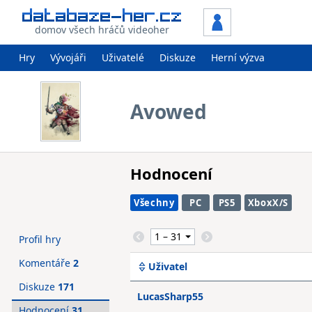
domov všech hráčů videoher
Hry
Vývojáři
Uživatelé
Diskuze
Herní výzva
Avowed
Hodnocení
Všechny
PC
PS5
XboxX/S
Profil hry
Komentáře
2
Uživatel
Diskuze
171
LucasSharp55
Hodnocení
31