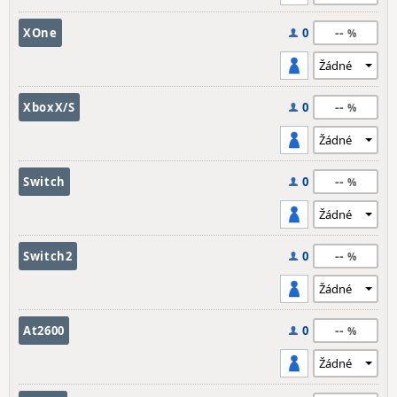
--
XOne
0
--
XboxX/S
0
--
Switch
0
--
Switch2
0
--
At2600
0