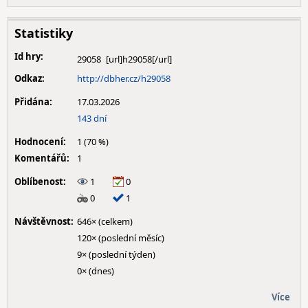
Statistiky
Id hry:
29058
Odkaz:
http://dbher.cz/h29058
Přidána:
17.03.2026
143 dní
Hodnocení:
1 (70 %)
Komentářů:
1
Oblíbenost:
1
0
0
1
Návštěvnost:
646× (celkem)
120× (poslední měsíc)
9× (poslední týden)
0× (dnes)
Více