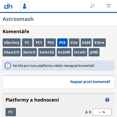
Astrosmash
Komentáře
Všechny
PC
PS1
PS4
PS5
Vita
X360
XOne
XboxX/S
Switch
Switch2
At2600
Intelli
J2ME
Ke hře pro tuto platformu nikdo nenapsal komentář.
Napsat první komentář
Platformy a hodnocení
--
PC
0