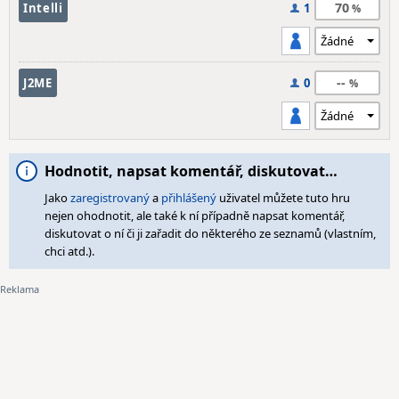
70
Intelli
1
--
J2ME
0
Hodnotit, napsat komentář, diskutovat…
Jako
zaregistrovaný
a
přihlášený
uživatel můžete tuto hru
nejen ohodnotit, ale také k ní případně napsat komentář,
diskutovat o ní či ji zařadit do některého ze seznamů (vlastním,
chci atd.).