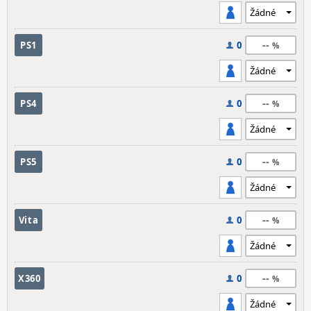
--
PS1
0
--
PS4
0
--
PS5
0
--
Vita
0
--
X360
0