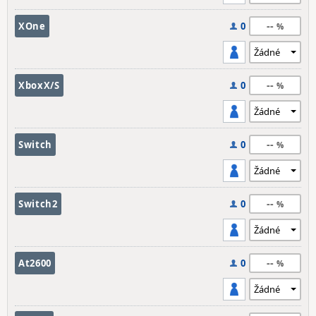
--
XOne
0
--
XboxX/S
0
--
Switch
0
--
Switch2
0
--
At2600
0