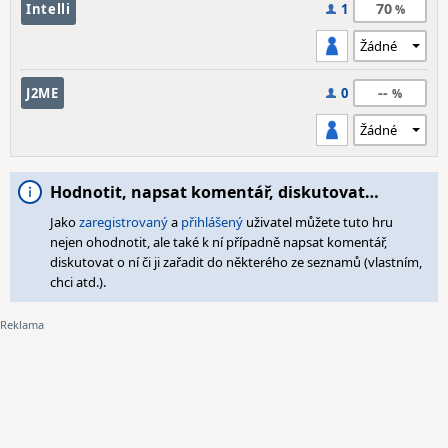
70
Intelli
1
--
J2ME
0
Hodnotit, napsat komentář, diskutovat…
Jako
zaregistrovaný
a
přihlášený
uživatel můžete tuto hru
nejen ohodnotit, ale také k ní případně napsat komentář,
diskutovat o ní či ji zařadit do některého ze seznamů (vlastním,
chci atd.).