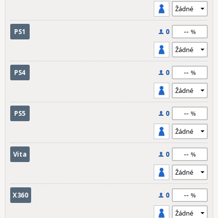
--
PS1
0
--
PS4
0
--
PS5
0
--
Vita
0
--
X360
0