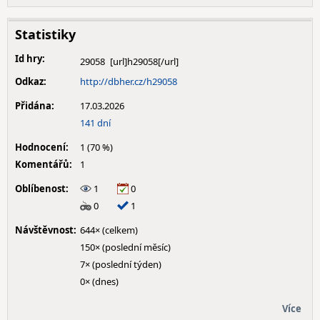
Statistiky
Id hry:
29058
Odkaz:
http://dbher.cz/h29058
Přidána:
17.03.2026
141 dní
Hodnocení:
1 (70 %)
Komentářů:
1
Oblíbenost:
1
0
0
1
Návštěvnost:
644× (celkem)
150× (poslední měsíc)
7× (poslední týden)
0× (dnes)
Více