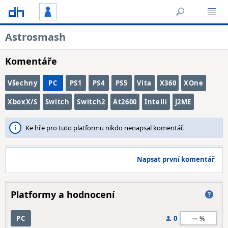
Astrosmash
Komentáře
Všechny
PC
PS1
PS4
PS5
Vita
X360
XOne
XboxX/S
Switch
Switch2
At2600
Intelli
J2ME
Ke hře pro tuto platformu nikdo nenapsal komentář.
Napsat první komentář
Platformy a hodnocení
--
PC
0