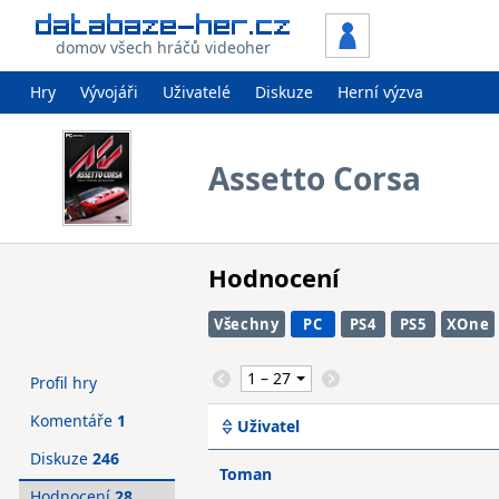
domov všech hráčů videoher
Hry
Vývojáři
Uživatelé
Diskuze
Herní výzva
Assetto Corsa
Hodnocení
Všechny
PC
PS4
PS5
XOne
Profil hry
Komentáře
1
Uživatel
Diskuze
246
Toman
Hodnocení
28