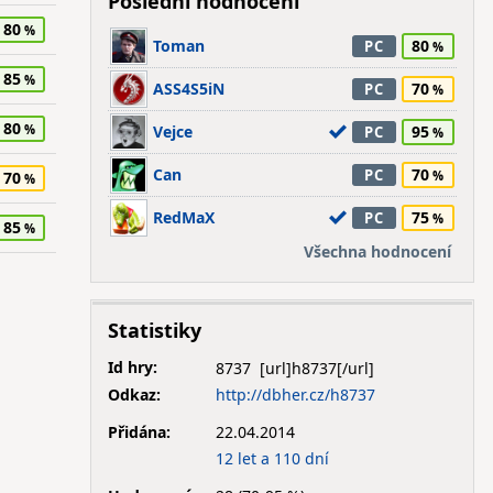
Poslední hodnocení
80
Toman
80
PC
85
ASS4S5iN
70
PC
80
Vejce
95
PC
Can
70
PC
70
RedMaX
75
PC
85
Všechna hodnocení
Statistiky
Id hry:
8737
Odkaz:
http://dbher.cz/h8737
Přidána:
22.04.2014
12 let a 110 dní