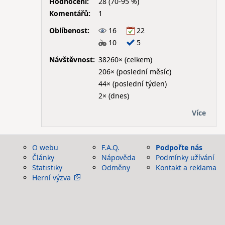
Hodnocení:
28 (70-95 %)
Komentářů:
1
Oblíbenost:
16
22
10
5
Návštěvnost:
38260× (celkem)
206× (poslední měsíc)
44× (poslední týden)
2× (dnes)
Více
O webu
F.A.Q.
Podpořte nás
Články
Nápověda
Podmínky užívání
Statistiky
Odměny
Kontakt a reklama
Herní výzva