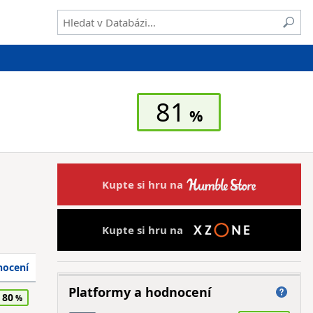
81
Kupte si hru na
Kupte si hru na
ocení
Platformy a hodnocení
80