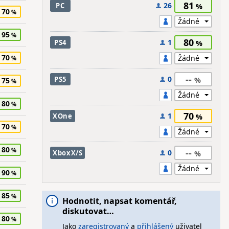
81
26
PC
70
95
80
1
PS4
70
--
0
PS5
75
80
70
1
XOne
70
80
--
0
XboxX/S
90
85
Hodnotit, napsat komentář,
diskutovat…
80
Jako
zaregistrovaný
a
přihlášený
uživatel