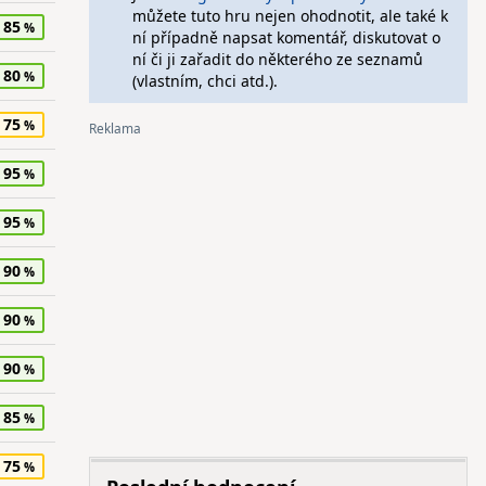
můžete tuto hru nejen ohodnotit, ale také k
85
ní případně napsat komentář, diskutovat o
ní či ji zařadit do některého ze seznamů
80
(vlastním, chci atd.).
75
95
95
90
90
90
85
75