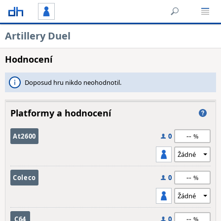
Artillery Duel
Hodnocení
Doposud hru nikdo neohodnotil.
Platformy a hodnocení
--
At2600
0
--
Coleco
0
--
C64
0