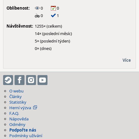
Oblíbenost:
0
0
0
1
Návštěvnost:
1255× (celkem)
14× (poslední měsíc)
5× (poslední týden)
0× (dnes)
Více
O webu
Články
Statistiky
Herní výzva
F.A.Q.
Nápověda
Odměny
Podpořte nás
Podmínky užívání