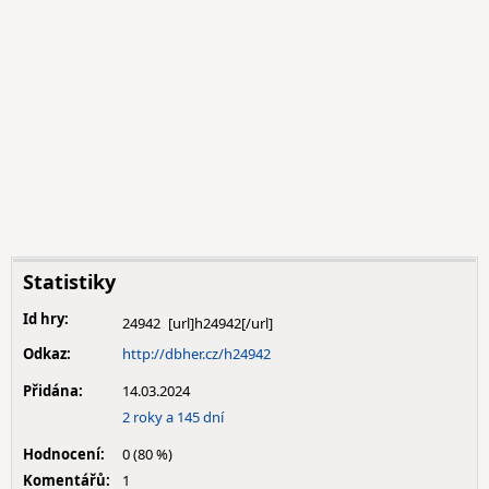
Statistiky
Id hry:
24942
Odkaz:
http://dbher.cz/h24942
Přidána:
14.03.2024
2 roky a 145 dní
Hodnocení:
0 (80 %)
Komentářů:
1