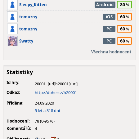
80
Sleepy_Kitten
Android
60
tomuzny
iOS
60
tomuzny
PC
60
Swatty
PC
Všechna hodnocení
Statistiky
Id hry:
20001
Odkaz:
http://dbher.cz/h20001
Přidána:
24.09.2020
5 let a 318 dní
Hodnocení:
78 (0-95 %)
Komentářů:
4