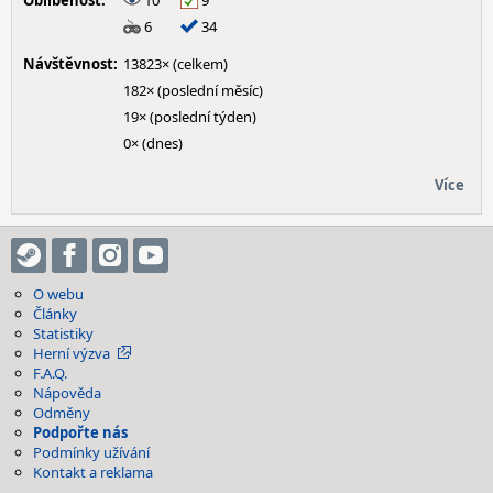
Oblíbenost:
10
9
6
34
Návštěvnost:
13823× (celkem)
182× (poslední měsíc)
19× (poslední týden)
0× (dnes)
Více
O webu
Články
Statistiky
Herní výzva
F.A.Q.
Nápověda
Odměny
Podpořte nás
Podmínky užívání
Kontakt a reklama