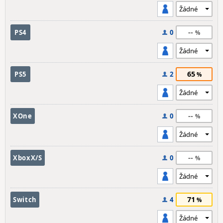
--
PS4
0
65
PS5
2
--
XOne
0
--
XboxX/S
0
71
Switch
4