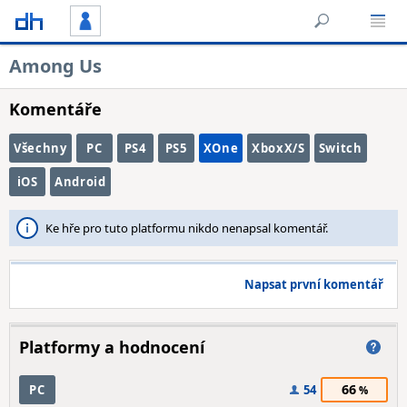
Among Us
Komentáře
Všechny
PC
PS4
PS5
XOne
XboxX/S
Switch
iOS
Android
Ke hře pro tuto platformu nikdo nenapsal komentář.
Napsat první komentář
Platformy a hodnocení
66
PC
54