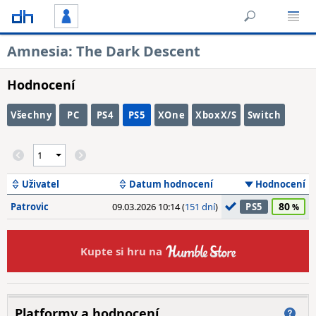
Amnesia: The Dark Descent
Hodnocení
Všechny
PC
PS4
PS5
XOne
XboxX/S
Switch
Uživatel
Datum hodnocení
Hodnocení
80
Patrovic
09.03.2026 10:14 (
151 dní
)
PS5
Kupte si hru na
Platformy a hodnocení