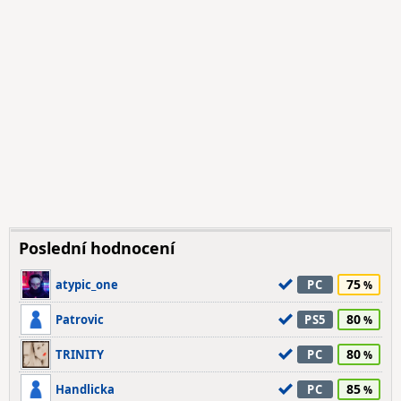
Poslední hodnocení
75
atypic_one
PC
80
Patrovic
PS5
80
TRINITY
PC
85
Handlicka
PC