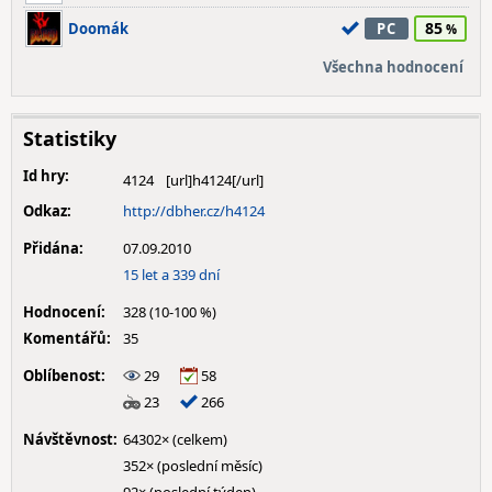
85
Doomák
PC
Všechna hodnocení
Statistiky
Id hry:
4124
Odkaz:
http://dbher.cz/h4124
Přidána:
07.09.2010
15 let a 339 dní
Hodnocení:
328 (10-100 %)
Komentářů:
35
Oblíbenost:
29
58
23
266
Návštěvnost:
64302× (celkem)
352× (poslední měsíc)