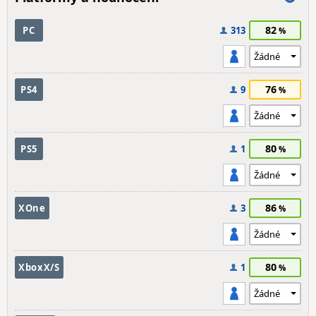
82
PC
313
76
PS4
9
80
PS5
1
86
XOne
3
80
XboxX/S
1