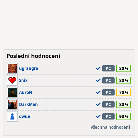
Poslední hodnocení
80
ugraugra
PC
80
Snix
PC
70
AuroN
PC
80
DarkMan
PC
90
qwue
PC
Všechna hodnocení