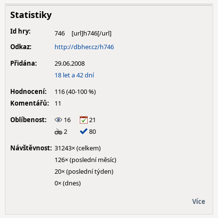
Statistiky
Id hry:
746
Odkaz:
http://dbher.cz/h746
Přidána:
29.06.2008
18 let a 42 dní
Hodnocení:
116 (40-100 %)
Komentářů:
11
Oblíbenost:
16
21
2
80
Návštěvnost:
31243× (celkem)
126× (poslední měsíc)
20× (poslední týden)
0× (dnes)
Více