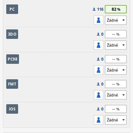
82
PC
116
--
3DO
0
--
PC98
0
--
FMT
0
--
iOS
0