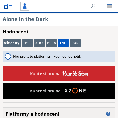
Alone in the Dark
Hodnocení
Všechny
PC
3DO
PC98
FMT
iOS
Hru pro tuto platformu nikdo neohodnotil.
Kupte si hru na
Kupte si hru na
Platformy a hodnocení