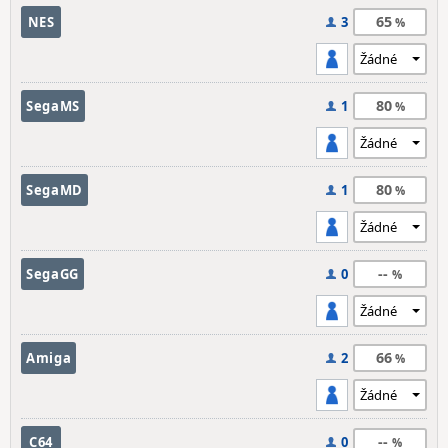
65
NES
3
80
SegaMS
1
80
SegaMD
1
--
SegaGG
0
66
Amiga
2
--
C64
0