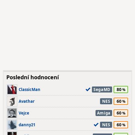
Poslední hodnocení
80
ClassicMan
SegaMD
60
Avathar
NES
60
Vejce
Amiga
60
danny21
NES