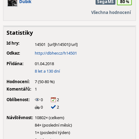
80
Dubik
SegaMS
Všechna hodnocení
Statistiky
Id hry:
14501
Odkaz:
http://dbher.cz/h14501
Přidána:
01.04.2018
8 let a 130 dní
Hodnocení:
7 (50-80 %)
Komentářů:
1
Oblíbenost:
0
2
0
2
Návštěvnost:
10802× (celkem)
84× (poslední měsíc)
1× (poslední týden)