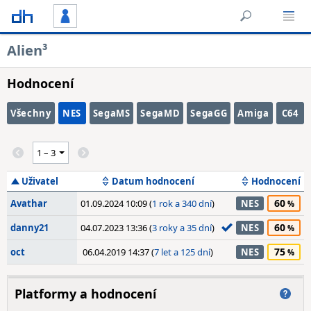
Alien³
Hodnocení
Všechny
NES
SegaMS
SegaMD
SegaGG
Amiga
C64
Uživatel
Datum hodnocení
Hodnocení
60
Avathar
01.09.2024 10:09 (
1 rok a 340 dní
)
NES
60
danny21
04.07.2023 13:36 (
3 roky a 35 dní
)
NES
75
oct
06.04.2019 14:37 (
7 let a 125 dní
)
NES
Platformy a hodnocení