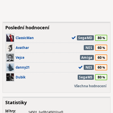
Poslední hodnocení
80
ClassicMan
SegaMD
60
Avathar
NES
60
Vejce
Amiga
60
danny21
NES
80
Dubik
SegaMS
Všechna hodnocení
Statistiky
Id hry:
14501