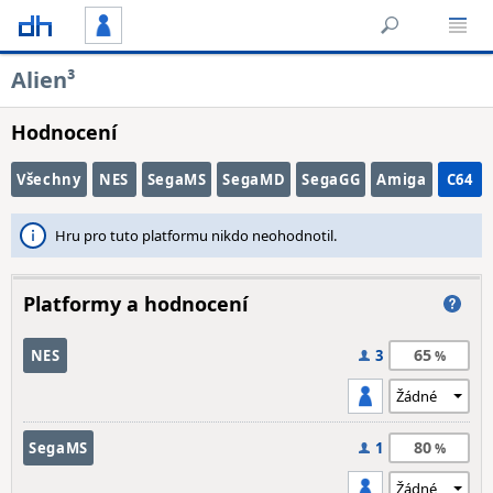
Alien³
Hodnocení
Všechny
NES
SegaMS
SegaMD
SegaGG
Amiga
C64
Hru pro tuto platformu nikdo neohodnotil.
Platformy a hodnocení
65
NES
3
80
SegaMS
1