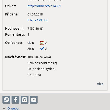
Odkaz:
http://dbher.cz/h14501
Přidána:
01.04.2018
8 let a 129 dní
Hodnocení:
7 (50-80 %)
Komentářů:
1
Oblíbenost:
0
2
0
2
Návštěvnost:
10802× (celkem)
97× (poslední měsíc)
2× (poslední týden)
0× (dnes)
Více
O webu