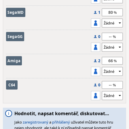
80
SegaMD
1
--
SegaGG
0
66
Amiga
2
--
C64
0
Hodnotit, napsat komentář, diskutovat…
Jako
zaregistrovaný
a
přihlášený
uživatel můžete tuto hru
nejen ohodnotit, ale také k ní případně napsat komentář,