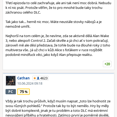
Třetí epizoda to celé zachraňuje, ale ani tak není moc dobrá. Nebudu
k ní nic psát. Protože věřím, že to pro mnohé bude taky trochu
záchranou celého DLC.
Tak jako tak... herně nic moc. Máte neustále stovky nábojů a je
nemožné umřít.
Nejhorší na tom celém je, že nevíme, zda se aktivně dělá Alan Wake
3, nebo alespoň Control 2. Začali skvěle a já chci ať v tom pokračují,
zároveň mě ale děsí představa, že tohle bude na dlouhé roky z toho
multiverza vše.. Já už chci v kůži Alice s foťákem v ruce rozjíždět
podobné mindfuck věci, jako když Alan přepisuje realitu.
+20
Cathan
4623
10.06.2024 09:18
75
PC
Vždy je tak trochu průšvih, když musím napsat „toto lze hodnotit ze
svou různých pohledů.“ Protože tak by to být nemělo. Hry by měly
být dobré komplexně, jinak je tu problém a toto DLC má extrémní
nevyvážení příběhu a hratelnosti. Zatímco první je poměrně skvělé,