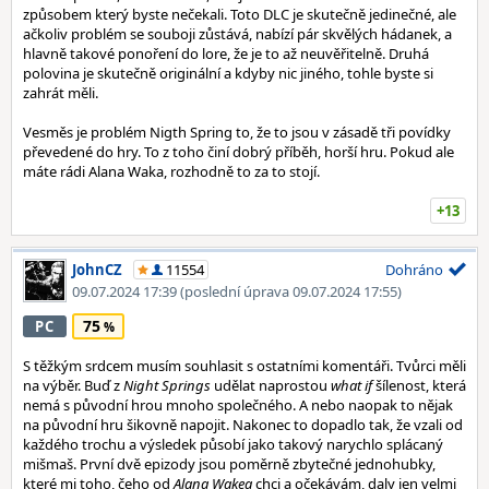
způsobem který byste nečekali. Toto DLC je skutečně jedinečné, ale
ačkoliv problém se souboji zůstává, nabízí pár skvělých hádanek, a
hlavně takové ponoření do lore, že je to až neuvěřitelně. Druhá
polovina je skutečně originální a kdyby nic jiného, tohle byste si
zahrát měli.
Vesměs je problém Nigth Spring to, že to jsou v zásadě tři povídky
převedené do hry. To z toho činí dobrý příběh, horší hru. Pokud ale
máte rádi Alana Waka, rozhodně to za to stojí.
+13
JohnCZ
11554
Dohráno
09.07.2024 17:39
(poslední úprava 09.07.2024 17:55)
75
PC
S těžkým srdcem musím souhlasit s ostatními komentáři. Tvůrci měli
na výběr. Buď z
Night Springs
udělat naprostou
what if
šílenost, která
nemá s původní hrou mnoho společného. A nebo naopak to nějak
na původní hru šikovně napojit. Nakonec to dopadlo tak, že vzali od
každého trochu a výsledek působí jako takový narychlo splácaný
mišmaš. První dvě epizody jsou poměrně zbytečné jednohubky,
které mi toho, čeho od
Alana Wakea
chci a očekávám, daly jen velmi