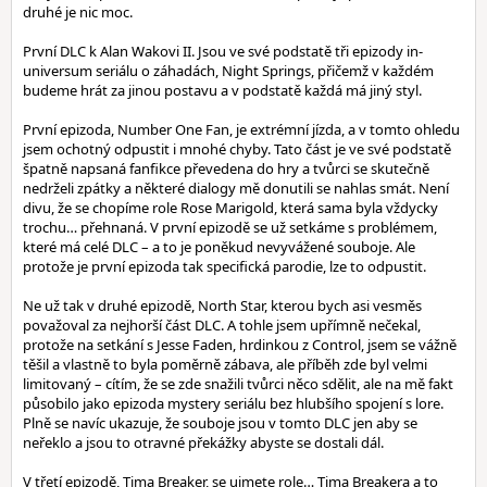
druhé je nic moc.
První DLC k Alan Wakovi II. Jsou ve své podstatě tři epizody in-
universum seriálu o záhadách, Night Springs, přičemž v každém
budeme hrát za jinou postavu a v podstatě každá má jiný styl.
První epizoda, Number One Fan, je extrémní jízda, a v tomto ohledu
jsem ochotný odpustit i mnohé chyby. Tato část je ve své podstatě
špatně napsaná fanfikce převedena do hry a tvůrci se skutečně
nedrželi zpátky a některé dialogy mě donutili se nahlas smát. Není
divu, že se chopíme role Rose Marigold, která sama byla vždycky
trochu… přehnaná. V první epizodě se už setkáme s problémem,
které má celé DLC – a to je poněkud nevyvážené souboje. Ale
protože je první epizoda tak specifická parodie, lze to odpustit.
Ne už tak v druhé epizodě, North Star, kterou bych asi vesměs
považoval za nejhorší část DLC. A tohle jsem upřímně nečekal,
protože na setkání s Jesse Faden, hrdinkou z Control, jsem se vážně
těšil a vlastně to byla poměrně zábava, ale příběh zde byl velmi
limitovaný – cítím, že se zde snažili tvůrci něco sdělit, ale na mě fakt
působilo jako epizoda mystery seriálu bez hlubšího spojení s lore.
Plně se navíc ukazuje, že souboje jsou v tomto DLC jen aby se
neřeklo a jsou to otravné překážky abyste se dostali dál.
V třetí epizodě, Tima Breaker, se ujmete role… Tima Breakera a to