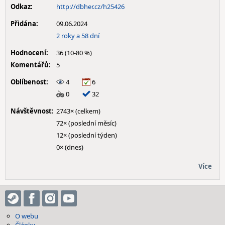
Odkaz:
http://dbher.cz/h25426
Přidána:
09.06.2024
2 roky a 58 dní
Hodnocení:
36 (10-80 %)
Komentářů:
5
Oblíbenost:
4
6
0
32
Návštěvnost:
2743× (celkem)
72× (poslední měsíc)
12× (poslední týden)
0× (dnes)
Více
O webu