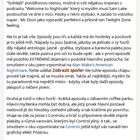
"švihlejší" povídkovou cestou, možná si vzít nějakou inspiraci z
podcastu "Welcome to Nightvale" který si myslím musí Sam Lake
poslouchat ve dne v noci. Hezky v retro stylizaci. A začalo to vskutku
super - Mr. Door jako vypravěč perfektní a přesně ten Twilight Zone
feeling.
Ale to je tak vše. Epizody jsou tři, a každá má do hodinky a pocitově
je to ještě míň. Nápady tu jsou špatné, jakoby se jednalo o ty horší
díly nějaké antologie. Jasně - grafika, stylizace a barevná paleta jsou
stále skvělé, takže pastva pro oči to bude opět - ale v první epizodě
mě postihlo EXTRÉMNÍ zklamání v podobě hlavního padoucha. Se
smutkem v oku jsem vzpomínal na
Alan Wake's American
Nightmare
. Tohle udělat
Ale tuhle epizodu chápu -
prostě tak trapné, až se musíte smát. Takže ač nejblbější, myslím že
tu paradoxně má největší místo - kdyby však byly další epizody
alespoň o něčem jiném.
Druhá je totiž o něco horší - krátká epizoda v zábavním coffee parku.
Hlavní myšlenka mohla být dobrá, ale jistý prvek hlavní postavě
nedovolí jít do hloubky ústřední záhady a tak kráčíme po povrchu.
Hraje se zde za Jesse z Controlu a hráč si připomene skvělé vtipné
plakáty a různá varování, kterými byl Control plný. A tak.. se
smutkem v oku vzpomínáte na
Control
. Ještě když vás navádí ten
grafický efekt Polarisu.