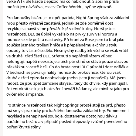
velké WTF, ale každá z epizod má co nabídnout. Slabší mi přišla
možná jen návštěva Jesse v Coffee Worldu, byť ne výrazně.
Pro fanoušky bizáru je to opět paráda, Night Spring však za základní
hrou přesto výrazně zaostává. Jednak se zde poměrně dost
recykluje a navštívíme převážně již viděné kulisy. Horší je to s
hratelností. DLC se úplně vykašlalo na prvky survival hororu a
munice se zde počítá na stovky. Při hraní za Rose jsem to bral jako
součást jasného trollení hráče a k přepálenému akčnímu stylu
epizody to vlastně sedělo. Nesmyslný nadbytek všeho se však vrátil
ve druhé i třetí části DLC. Střetnutí s nepřáteli rázem vůbec
nefungují, napětí neexistuje a těch pár stínů se stává pouze otravou
překážkou v cestě k cíli. Co do hratelnosti DLC působí i dost odflákle.
V bednách se povalují haldy munice do brokovnice, kterou však
druhá a třetí epizoda neobsahuje (nebo jsem ji nenašel?). Měl jsem
radost, že jsou zpět zamčené skrýše... tedy do chvíle, kdy jsem zjistil,
že tentokrát se k jejich otevření neváží hádanky, ale minihra jako pro
cvičeného šimpanze.
Po stránce hratelnosti tak Night Springs prostě stojí za prd, přesto
má smysl prakticky pro každého fanouška základní hry. Pomineme-li
recyklaci a nenapínavé souboje, dostaneme obstojnou dávku
parádního bizáru a v případě poslední epizody i vážně povedeného
boření čtvrté stěny.