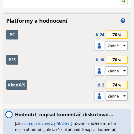
+4
Platformy a hodnocení
70
PC
24
70
PS5
10
74
XboxX/S
2
Hodnotit, napsat komentář, diskutovat…
Jako
zaregistrovaný
a
přihlášený
uživatel můžete tuto hru
nejen ohodnotit, ale také k ní případně napsat komentář,