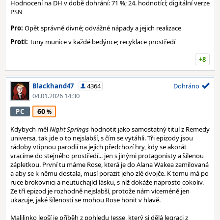
Hodnocení na DH v době dohrání: 71 %; 24. hodnotící; digitální verze
PSN
Pro:
Opět správně divné; odvážné nápady a jejich realizace
Proti:
Tuny munice v každé bedýnce; recyklace prostředí
+8
Blackhand47
4364
Dohráno
04.01.2026 14:30
60
PC
Kdybych měl
Night Springs
hodnotit jako samostatný titul z Remedy
universa, tak jde o to nejslabší, s čím se vytáhli. Tři epizody jsou
rádoby vtipnou parodií na jejich předchozí hry, kdy se akorát
vracíme do stejného prostředí... jen s jinými protagonisty a šílenou
zápletkou. První tu máme Rose, která je do Alana Wakea zamilovaná
a aby se k němu dostala, musí porazit jeho zlé dvojče. K tomu má po
ruce brokovnici a neutuchající lásku, s níž dokáže naprosto cokoliv.
Ze tří epizod je rozhodně nejslabší, protože nám víceméně jen
ukazuje, jaké šílenosti se mohou Rose honit v hlavě.
Malilinko lepší je příběh z pohledu Jesse, který si dělá legraci z