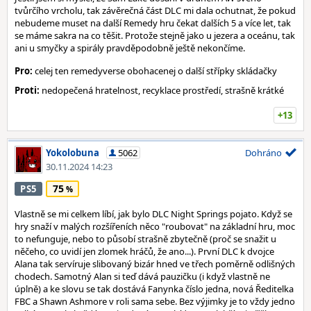
tvůrčího vrcholu, tak závěrečná část DLC mi dala ochutnat, že pokud
nebudeme muset na další Remedy hru čekat dalších 5 a více let, tak
se máme sakra na co těšit. Protože stejně jako u jezera a oceánu, tak
ani u smyčky a spirály pravděpodobně ještě nekončíme.
Pro:
celej ten remedyverse obohacenej o další střípky skládačky
Proti:
nedopečená hratelnost, recyklace prostředí, strašně krátké
+13
Yokolobuna
5062
Dohráno
30.11.2024 14:23
75
PS5
Vlastně se mi celkem líbí, jak bylo DLC Night Springs pojato. Když se
hry snaží v malých rozšířeních něco "roubovat" na základní hru, moc
to nefunguje, nebo to působí strašně zbytečně (proč se snažit u
něčeho, co uvidí jen zlomek hráčů, že ano...). První DLC k dvojce
Alana tak servíruje slibovaný bizár hned ve třech poměrně odlišných
chodech. Samotný Alan si teď dává pauzičku (i když vlastně ne
úplně) a ke slovu se tak dostává Fanynka číslo jedna, nová Ředitelka
FBC a Shawn Ashmore v roli sama sebe. Bez výjimky je to vždy jedno