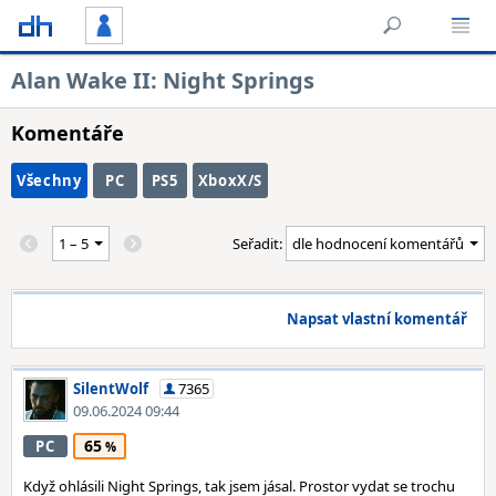
Alan Wake II: Night Springs
Komentáře
Všechny
PC
PS5
XboxX/S
Seřadit:
Napsat vlastní komentář
SilentWolf
7365
09.06.2024 09:44
65
PC
Když ohlásili Night Springs, tak jsem jásal. Prostor vydat se trochu