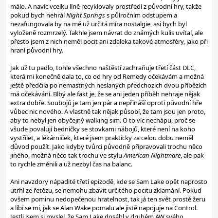
málo. A navíc vcelku líně recyklovaly prostředí z původní hry, takže
pokud bych nehrál
Night Springs
s půlročním odstupem a
nezafungovala by na mě už určitá míra nostalgie, asi bych byl
vyloženě rozmrzelý. Takhle jsem návrat do známých kulis uvítal, ale
přesto jsem z nich neměl pocit ani zdaleka takové atmosféry, jako při
hraní původní hry.
Jak už tu padlo, tohle všechno naštěstí zachraňuje třetí část DLC,
která mi konečně dala to, co od hry od Remedy očekávám a možná
ještě předčila po nemastných neslaných předchozích dvou příbězích
má očekávání. Blbý ale fakt je, že se ani jeden příběh nehraje nějak
extra dobře. Soubojů je tam jen pár a nepřináší oproti původní hře
vůbec nic nového. A vlastně tak nějak působí, že tam jsou jen proto,
aby to nebyl jen obyčejný walking sim. O to víc nechápu, proč se
všude povalují bedničky se stovkami nábojů, které není na koho
vystřílet, a lékárniček, které jsem prakticky za celou dobu neměl
důvod použít. Jako kdyby tvůrci původně připravovali trochu něco
jiného, možná něco tak trochu ve stylu
American Nightmare
, ale pak
to rychle změnili a už nezbyl čas na balanc.
Ani navzdory nápadité třetí epizodě, kde se Sam Lake opět naprosto
utrhl ze řetězu, se nemohu zbavit určitého pocitu zklamání. Pokud
ovšem pominu nedopečenou hratelnost, tak já ten svět prostě žeru
a líbí se mi, jak se Alan Wake pomalu ale jistě napojuje na Control.
Jestli jsem si myslel, že Sam Lake dosáhl v druhém AW svého