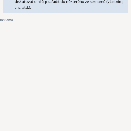
diskutovat o ní či ji zařadit do některého ze seznamů (vlastním,
chci atd.).