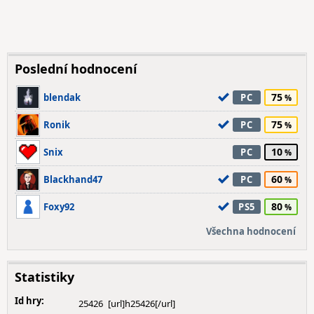
Poslední hodnocení
75
blendak
PC
75
Ronik
PC
10
Snix
PC
60
Blackhand47
PC
80
Foxy92
PS5
Všechna hodnocení
Statistiky
Id hry:
25426