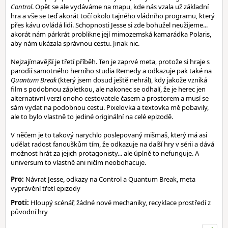
Control
. Opět se ale vydáváme na mapu, kde nás vzala už základní
hra a vše se teď akorát točí okolo tajného vládního programu, který
přes kávu ovládá lidi. Schopnosti Jesse si zde bohužel neužijeme...
akorát nám párkrát problikne její mimozemská kamarádka Polaris,
aby nám ukázala správnou cestu. Jinak nic.
Nejzajímavější je třetí příběh. Ten je zaprvé meta, protože si hraje s
parodií samotného herního studia Remedy a odkazuje pak také na
Quantum Break
(který jsem dosud ještě nehrál), kdy jakože vzniká
film s podobnou zápletkou, ale nakonec se odhalí, že je herec jen
alternativní verzí onoho cestovatele časem a prostorem a musí se
sám vydat na podobnou cestu. Pixelovka a textovka mě pobavily,
ale to bylo vlastně to jediné originální na celé epizodě.
V něčem je to takový narychlo poslepovaný mišmaš, který má asi
udělat radost fanouškům tím, že odkazuje na další hry v sérii a dává
možnost hrát za jejich protagonisty... ale úplně to nefunguje. A
universum to vlastně ani ničím neobohacuje.
Pro:
Návrat Jesse, odkazy na Control a Quantum Break, meta
vyprávění třetí epizody
Proti:
Hloupý scénář, žádné nové mechaniky, recyklace prostředí z
původní hry