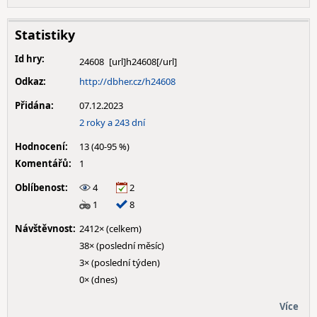
Statistiky
Id hry:
24608
Odkaz:
http://dbher.cz/h24608
Přidána:
07.12.2023
2 roky a 243 dní
Hodnocení:
13 (40-95 %)
Komentářů:
1
Oblíbenost:
4
2
1
8
Návštěvnost:
2412× (celkem)
38× (poslední měsíc)
3× (poslední týden)
0× (dnes)
Více