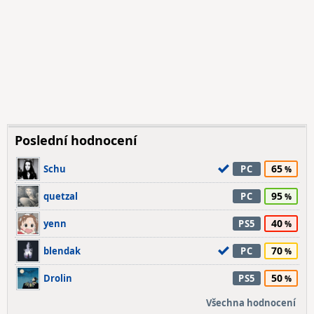
Poslední hodnocení
65
Schu
PC
95
quetzal
PC
40
yenn
PS5
70
blendak
PC
50
Drolin
PS5
Všechna hodnocení