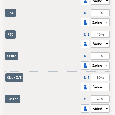
--
PS4
0
45
PS5
2
--
XOne
0
60
XboxX/S
1
--
Switch
0