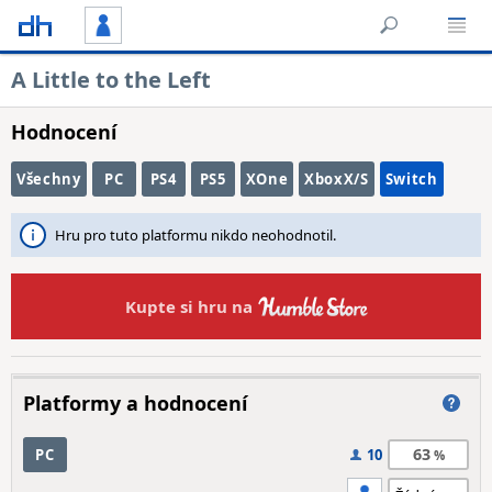
A Little to the Left
Hodnocení
Všechny
PC
PS4
PS5
XOne
XboxX/S
Switch
Hru pro tuto platformu nikdo neohodnotil.
Kupte si hru na
Platformy a hodnocení
63
PC
10