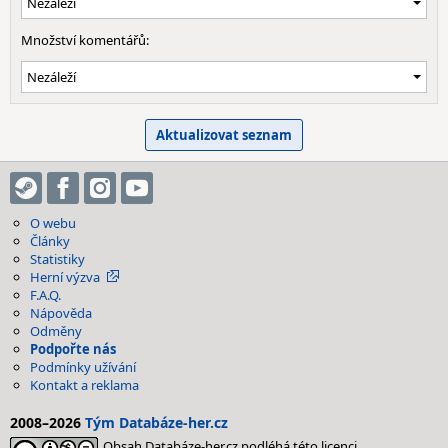
Množství komentářů:
O webu
Články
Statistiky
Herní výzva
F.A.Q.
Nápověda
Odměny
Podpořte nás
Podmínky užívání
Kontakt a reklama
2008–2026
Tým Databáze-her.cz
Obsah Databáze-her.cz podléhá této licenci