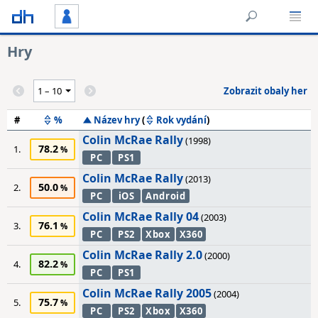
Hry
Zobrazit obaly her
#
%
Název hry
(
Rok vydání
)
Colin McRae Rally
(1998)
78.2
1.
PC
PS1
Colin McRae Rally
(2013)
50.0
2.
PC
iOS
Android
Colin McRae Rally 04
(2003)
76.1
3.
PC
PS2
Xbox
X360
Colin McRae Rally 2.0
(2000)
82.2
4.
PC
PS1
Colin McRae Rally 2005
(2004)
75.7
5.
PC
PS2
Xbox
X360