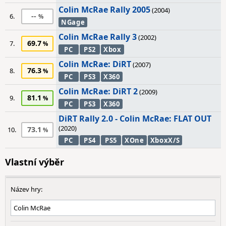
Colin McRae Rally 2005
(2004)
--
6.
NGage
Colin McRae Rally 3
(2002)
69.7
7.
PC
PS2
Xbox
Colin McRae: DiRT
(2007)
76.3
8.
PC
PS3
X360
Colin McRae: DiRT 2
(2009)
81.1
9.
PC
PS3
X360
DiRT Rally 2.0 - Colin McRae: FLAT OUT
(2020)
73.1
10.
PC
PS4
PS5
XOne
XboxX/S
Vlastní výběr
Název hry: