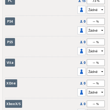
73
PC
15
--
PS4
0
--
PS5
0
--
Vita
0
--
XOne
0
--
XboxX/S
0