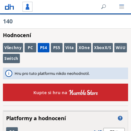
140
Hodnocení
Všechny
PC
PS4
PS5
Vita
XOne
XboxX/S
WiiU
Switch
Hru pro tuto platformu nikdo neohodnotil.
Kupte si hru na
Platformy a hodnocení