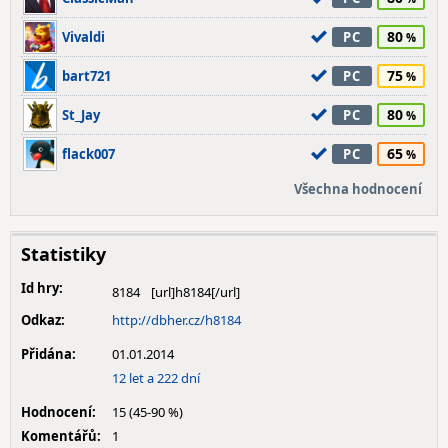
80
Vivaldi
PC
75
bart721
PC
80
St_Jay
PC
65
flack007
PC
Všechna hodnocení
Statistiky
Id hry:
8184
Odkaz:
http://dbher.cz/h8184
Přidána:
01.01.2014
12 let a 222 dní
Hodnocení:
15 (45-90 %)
Komentářů:
1