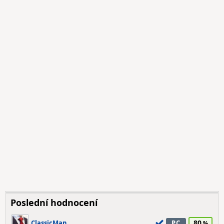
Poslední hodnocení
80
ClassicMan
PC