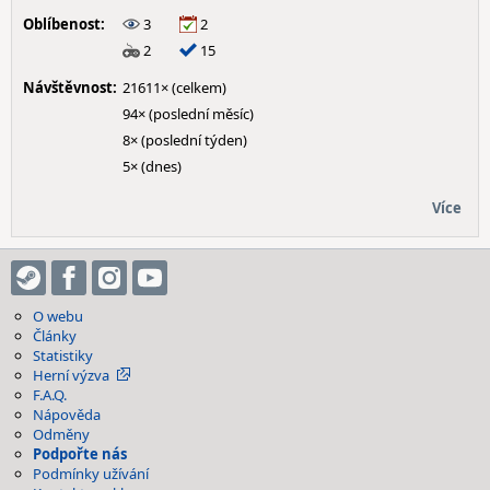
Oblíbenost:
3
2
2
15
Návštěvnost:
21611× (celkem)
94× (poslední měsíc)
8× (poslední týden)
5× (dnes)
Více
O webu
Články
Statistiky
Herní výzva
F.A.Q.
Nápověda
Odměny
Podpořte nás
Podmínky užívání