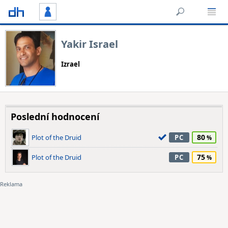
Yakir Israel
Izrael
Poslední hodnocení
80
Plot of the Druid
PC
75
Plot of the Druid
PC