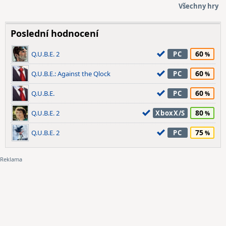
Všechny hry
Poslední hodnocení
60
Q.U.B.E. 2
PC
60
Q.U.B.E.: Against the Qlock
PC
60
Q.U.B.E.
PC
80
Q.U.B.E. 2
XboxX/S
75
Q.U.B.E. 2
PC