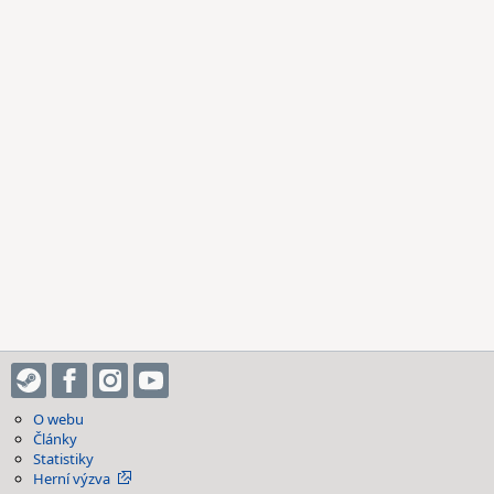
O webu
Články
Statistiky
Herní výzva