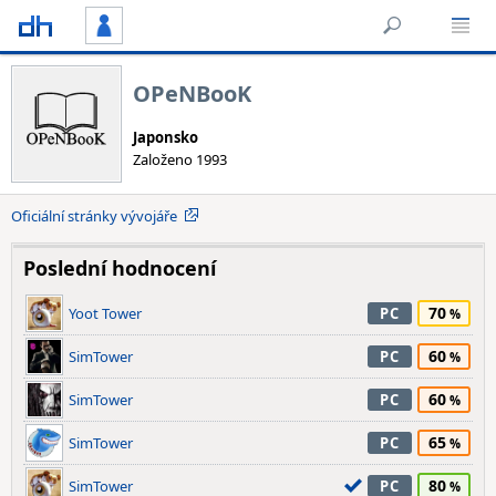
OPeNBooK
Japonsko
Založeno 1993
Oficiální stránky vývojáře
Poslední hodnocení
70
Yoot Tower
PC
60
SimTower
PC
60
SimTower
PC
65
SimTower
PC
80
SimTower
PC