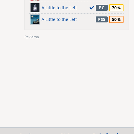
A Little to the Left
70
PC
A Little to the Left
50
PS5