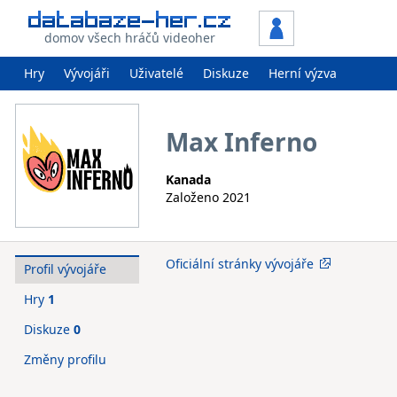
domov všech hráčů videoher
Hry
Vývojáři
Uživatelé
Diskuze
Herní výzva
Max Inferno
Kanada
Založeno 2021
Oficiální stránky vývojáře
Profil vývojáře
Hry
1
Diskuze
0
Změny profilu