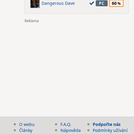
Dangerous Dave
60
PC
O webu
F.A.Q.
Podpořte nás
Články
Nápověda
Podmínky užívání