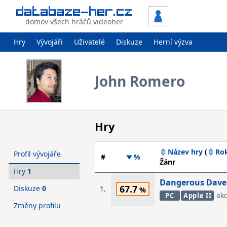
domov všech hráčů videoher
Hry
Vývojáři
Uživatelé
Diskuze
Herní výzva
John Romero
Hry
Název hry
(
Ro
Profil vývojáře
#
%
Žánr
Hry
1
Dangerous Dave
67.7
Diskuze
0
1.
ak
PC
Apple II
Změny profilu