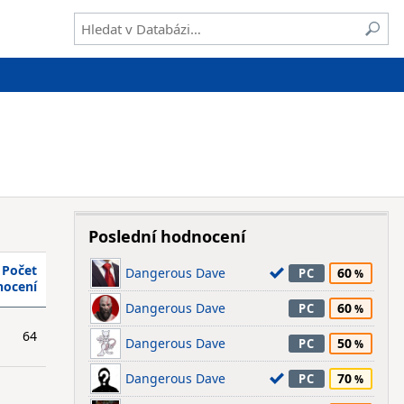
Poslední hodnocení
Počet
Dangerous Dave
60
PC
nocení
Dangerous Dave
60
PC
64
Dangerous Dave
50
PC
Dangerous Dave
70
PC