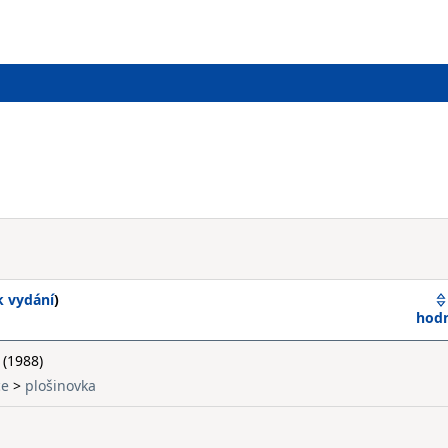
k vydání
)
hod
(1988)
ce
>
plošinovka