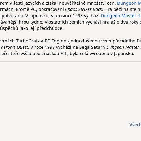
orem v šesti jazycích a získal neuvěřitelné množství cen,
Dungeon M
formách, kromě PC, pokračování
Chaos Strikes Back
. Hra běží na stej
 potvorami. V Japonsku, v prosinci 1993 vychází
Dungeon Master II
ávanější hrou týdne. V ostatních zemích vychází hra až o dva roky 
 úspěchů jako její předchůdce.
atformách TurboGrafx a PC Engine zjednodušenou verzi původního 
Theron's Quest
. V roce 1998 vychází na Sega Saturn
Dungeon Master 
 přestože vyšla pod značkou FTL, byla celá vyrobena v Japonsku.
Všec