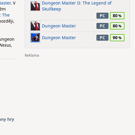
aster
. V
Dungeon Master II: The Legend of
ném
Skullkeep
: The
80
PC
později,
Dungeon Master
80
PC
Dungeon Master
90
PC
Dungeon
Nexus
,
hny hry