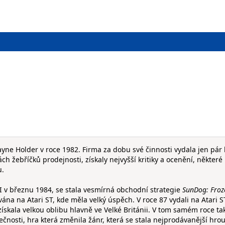
ayne Holder v roce 1982. Firma za dobu své činnosti vydala jen pár 
ch žebříčků prodejnosti, získaly nejvyšší kritiky a ocenění, některé
u.
 II v březnu 1984, se stala vesmírná obchodní strategie
SunDog: Froz
ána na Atari ST, kde měla velký úspěch. V roce 87 vydali na Atari S
i získala velkou oblibu hlavně ve Velké Británii. V tom samém roce ta
ečnosti, hra která změnila žánr, která se stala nejprodávanější hro