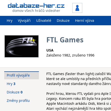
domov všech hráčů videoher
Hry
Vývojáři
Uživatelé
Diskuze
Herní výzva
FTL Games
USA
Založeno 1982, zrušeno 1996
FTL Games (faster than light) založil W
Profil vývojáře
které se ale umístily na předních příčká
Hry
3
nastavily nové standardy daného žánr
Diskuze
0
První hrou, kterou FTL vydali pro Aple
Legacy
. Koncem roku 85 byla hra portov
Změny profilu
Apple Macintosh arkádu
Oids
, která s
Atari vychází nejznámější hra této spol