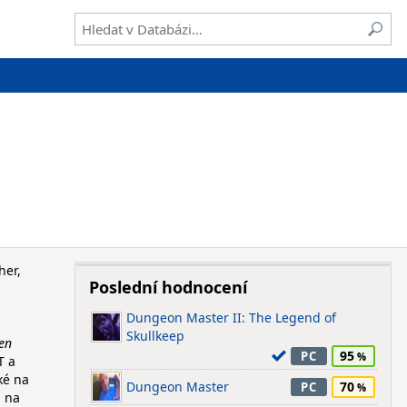
her,
Poslední hodnocení
Dungeon Master II: The Legend of
Skullkeep
en
95
PC
T a
ké na
Dungeon Master
70
PC
u na