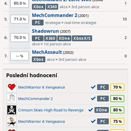
80.0
4.
1
Xbox
X360
akce
>
3rd person akce
MechCommander 2
(2001)
71.0
5.
10
PC
strategie
>
real-time strategie
Shadowrun
(2007)
70.0
6.
2
PC
X360
XOne
XboxX/S
akce
>
1st person akce
MechAssault
(2002)
--
7.
0
Xbox
akce
>
3rd person akce
Poslední hodnocení
70
MechWarrior 4: Vengeance
PC
80
MechCommander 2
PC
80
Crimson Skies: High Road to Revenge
XOne
75
MechWarrior 4: Vengeance
PC