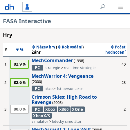
FASA Interactive
Hry
Název hry
(
Rok vydání
)
Počet
#
%
Žánr
hodnocení
MechCommander
(1998)
82.9
1.
40
PC
strategie
>
real-time strategie
MechWarrior 4: Vengeance
(2000)
82.6
2.
23
PC
akce
>
1st person akce
Crimson Skies: High Road to
Revenge
(2003)
80.0
3.
2
PC
Xbox
X360
XOne
XboxX/S
simulátor
>
letecký simulátor
MechAssault 2: Lone Wolf
(2004)