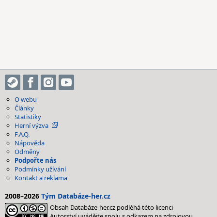
O webu
Články
Statistiky
Herní výzva
F.A.Q.
Nápověda
Odměny
Podpořte nás
Podmínky užívání
Kontakt a reklama
2008–2026
Tým Databáze-her.cz
Obsah Databáze-her.cz podléhá této licenci
Autorství uvádějte spolu s odkazem na zdrojovou