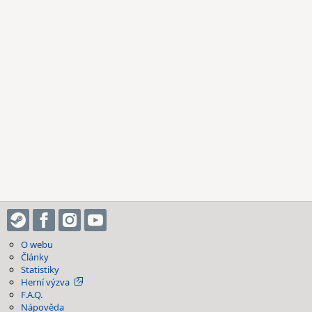
O webu
Články
Statistiky
Herní výzva
F.A.Q.
Nápověda