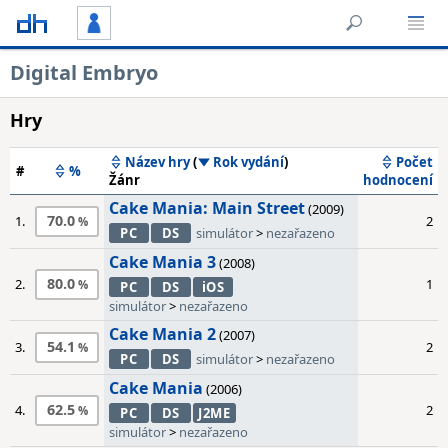
Digital Embryo
Hry
Název hry
(
Rok vydání
)
Počet
#
%
Žánr
hodnocení
Cake Mania: Main Street
(2009)
70.0
1.
2
PC
DS
simulátor
>
nezařazeno
Cake Mania 3
(2008)
80.0
2.
1
PC
DS
iOS
simulátor
>
nezařazeno
Cake Mania 2
(2007)
54.1
3.
2
PC
DS
simulátor
>
nezařazeno
Cake Mania
(2006)
62.5
4.
2
PC
DS
J2ME
simulátor
>
nezařazeno