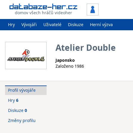
domov všech hráčů videoher
Hry
Vývojáři
Uživatelé
Diskuze
Herní výzva
Atelier Double
Japonsko
Založeno 1986
Profil vývojáře
Hry
6
Diskuze
0
Změny profilu