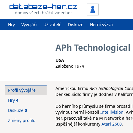
domov všech hráčů videoher
Hry
Vývojáři
Uživatelé
Diskuze
Herní výzva
APh Technological
USA
Založeno 1974
Americkou firmu
APh Technological Cons
Profil vývojáře
Denker. Sídlo firmy je dodnes v Kalifo
Hry
4
Do herního průmyslu se firma prosadila
Diskuze
0
vyvinout herní konzoli
Intellivision
. AP
her, pracovali také na M Network a ha
Změny profilu
úspěšnější konkurenty
Atari 2600
.