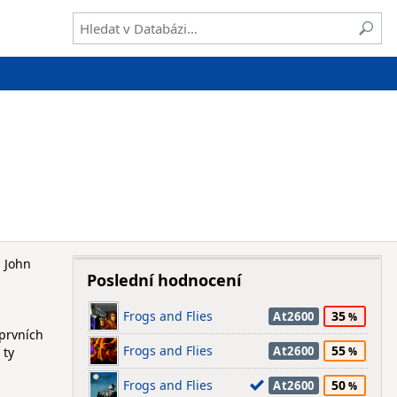
a John
Poslední hodnocení
Frogs and Flies
35
At2600
 prvních
Frogs and Flies
55
At2600
 ty
Frogs and Flies
50
At2600