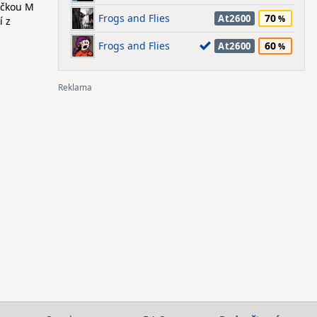
načkou M
Frogs and Flies
70
At2600
í z
Frogs and Flies
60
At2600