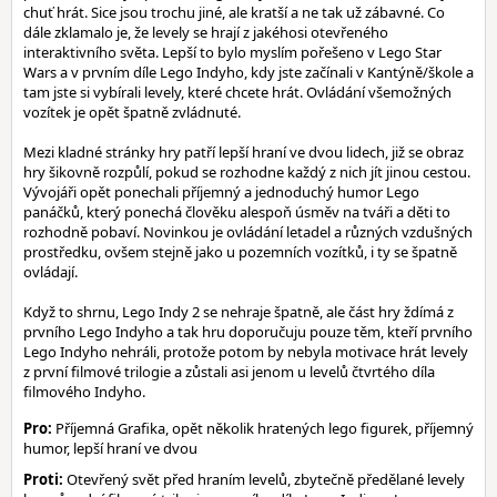
chuť hrát. Sice jsou trochu jiné, ale kratší a ne tak už zábavné. Co
dále zklamalo je, že levely se hrají z jakéhosi otevřeného
interaktivního světa. Lepší to bylo myslím pořešeno v Lego Star
Wars a v prvním díle Lego Indyho, kdy jste začínali v Kantýně/škole a
tam jste si vybírali levely, které chcete hrát. Ovládání všemožných
vozítek je opět špatně zvládnuté.
Mezi kladné stránky hry patří lepší hraní ve dvou lidech, již se obraz
hry šikovně rozpůlí, pokud se rozhodne každý z nich jít jinou cestou.
Vývojáři opět ponechali příjemný a jednoduchý humor Lego
panáčků, který ponechá člověku alespoň úsměv na tváři a děti to
rozhodně pobaví. Novinkou je ovládání letadel a různých vzdušných
prostředku, ovšem stejně jako u pozemních vozítků, i ty se špatně
ovládají.
Když to shrnu, Lego Indy 2 se nehraje špatně, ale část hry ždímá z
prvního Lego Indyho a tak hru doporučuju pouze těm, kteří prvního
Lego Indyho nehráli, protože potom by nebyla motivace hrát levely
z první filmové trilogie a zůstali asi jenom u levelů čtvrtého díla
filmového Indyho.
Pro:
Příjemná Grafika, opět několik hratených lego figurek, příjemný
humor, lepší hraní ve dvou
Proti:
Otevřený svět před hraním levelů, zbytečně předělané levely