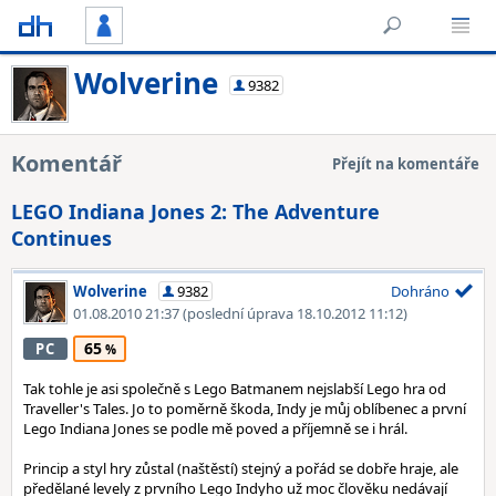
Wolverine
9382
Komentář
Přejít na komentáře
LEGO Indiana Jones 2: The Adventure
Continues
Wolverine
9382
Dohráno
01.08.2010 21:37
(poslední úprava 18.10.2012 11:12)
65
PC
Tak tohle je asi společně s Lego Batmanem nejslabší Lego hra od
Traveller's Tales. Jo to poměrně škoda, Indy je můj oblíbenec a první
Lego Indiana Jones se podle mě poved a příjemně se i hrál.
Princip a styl hry zůstal (naštěstí) stejný a pořád se dobře hraje, ale
předělané levely z prvního Lego Indyho už moc člověku nedávají