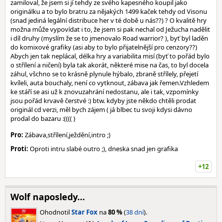
zamiloval, že jsem si jí tehdy ze svého kapesného koupil jako
originálku a to bylo bratru za nějakých 1499 kaček tehdy od Visonu
(snad jediná legální distribuce her v té době u nás??) ? O kvalitě hry
možna může vypovídat i to, že jsem si pak nechal od Ježucha nadělit
i díl druhy (myslím že se to jmenovalo Road warrior? ), byť byl laděn
do komixové grafiky (asi aby to bylo přijatelnější pro cenzory??)
Abych jen tak neplácal, délka hry a variabilita misí (byť to pořád bylo
o střílení a ničení) byla tak akorát, některé mise na čas, to byl docela
záhul, všchno se to krásně plynule hýbalo, zbraně střílely, přejetí
kvíleli, auta bouchaly, není co vytknout, zábava jak řemen.Vzhledem
ke stáří se asi už k znovuzahrání nedostanu, ale i tak, vzpomínky
jsou pořád krvavě čerstvé :) btw. kdyby jste někdo chtěli prodat
originál cd verzi, měl bych zájem ( já blbec tu svoji kdysi dávno
prodal do bazaru :(((( )
Pro:
Zábava,střílení,ježdění,intro ;)
Proti:
Oproti intru slabé outro ;), dneska snad jen grafika
+12
Wolf naposledy…
Ohodnotil
Star Fox
na
80 %
(
38 dní
).