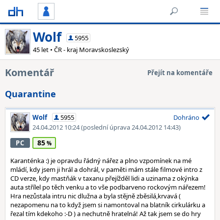
Wolf
5955
45 let • ČR - kraj Moravskoslezský
Komentář
Přejít na komentáře
Quarantine
Wolf
5955
Dohráno
24.04.2012 10:24
(poslední úprava 24.04.2012 14:43)
85
PC
Karanténka :) je opravdu řádný nářez a plno vzpomínek na mé
mládí, kdy jsem ji hrál a dohrál, v paměti mám stále filmové intro z
CD verze, kdy mastňák v taxanu přejížděl lidi a uzinama z okýnka
auta střílel po těch venku a to vše podbarveno rockovým nářezem!
Hra nezůstala intru nic dlužna a byla stějně zběsilá,krvavá (
nezapomenu na to když jsem si namontoval na blatník cirkulárku a
řezal tím kdekoho :-D ) a nechutně hratelná! Až tak jsem se do hry