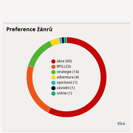
Preference žánrů
akce (60)
RPG (23)
strategie (14)
adventura (4)
sportovní (1)
závodní (1)
online (1)
Více