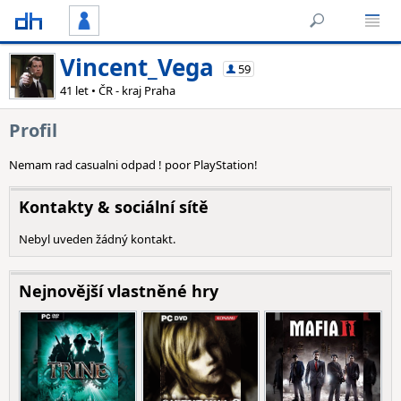
Vincent_Vega
59
41 let • ČR - kraj Praha
Profil
Nemam rad casualni odpad ! poor PlayStation!
Kontakty & sociální sítě
Nebyl uveden žádný kontakt.
Nejnovější vlastněné hry