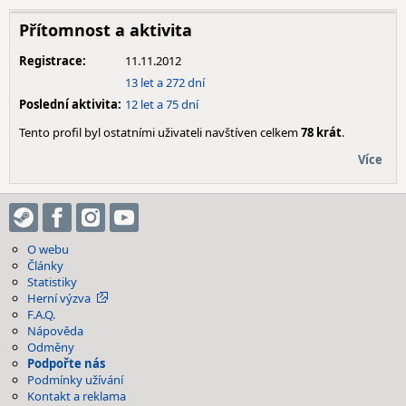
Přítomnost a aktivita
Registrace:
11.11.2012
13 let a 272 dní
Poslední aktivita:
12 let a 75 dní
Tento profil byl ostatními uživateli navštíven celkem
78 krát
.
Více
O webu
Články
Statistiky
Herní výzva
F.A.Q.
Nápověda
Odměny
Podpořte nás
Podmínky užívání
Kontakt a reklama