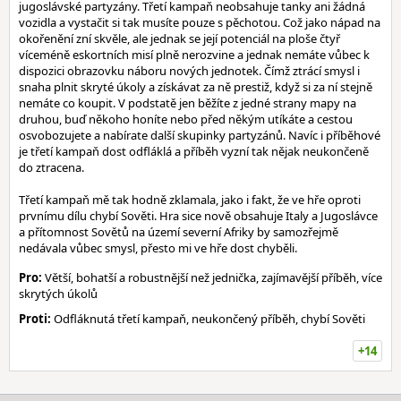
jugoslávské partyzány. Třetí kampaň neobsahuje tanky ani žádná
vozidla a vystačit si tak musíte pouze s pěchotou. Což jako nápad na
okořenění zní skvěle, ale jednak se její potenciál na ploše čtyř
víceméně eskortních misí plně nerozvine a jednak nemáte vůbec k
dispozici obrazovku náboru nových jednotek. Čímž ztrácí smysl i
snaha plnit skryté úkoly a získávat za ně prestiž, když si za ní stejně
nemáte co koupit. V podstatě jen běžíte z jedné strany mapy na
druhou, buď někoho honíte nebo před někým utíkáte a cestou
osvobozujete a nabírate další skupinky partyzánů. Navíc i příběhové
je třetí kampaň dost odfláklá a příběh vyzní tak nějak neukončeně
do ztracena.
Třetí kampaň mě tak hodně zklamala, jako i fakt, že ve hře oproti
prvnímu dílu chybí Sověti. Hra sice nově obsahuje Italy a Jugoslávce
a přítomnost Sovětů na území severní Afriky by samozřejmě
nedávala vůbec smysl, přesto mi ve hře dost chyběli.
Pro:
Větší, bohatší a robustnější než jednička, zajímavější příběh, více
skrytých úkolů
Proti:
Odfláknutá třetí kampaň, neukončený příběh, chybí Sověti
+14