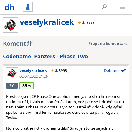
veselykralicek
3993
Komentář
Přejít na komentáře
Codename: Panzers - Phase Two
veselykralicek
3993
Dohráno
02.07.2022 21:26
85
PC
Přestože jsem CP Phase One odehrál hned jak to šlo a hru jsem si
nadmíru užil, trvalo mi poměrně dlouho, než jsem se k druhému dílu
nazvanému Phase Two dostal. Bylo to vlastně až v době, kdy vyšel
společně s prvním dílem v nějaké společné edici za pár v regálu v
Tesku.
No a co vlastně říct k druhému dílu? Snad jen to, že se jedná v