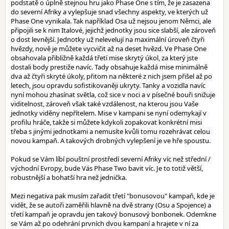
podstatě o úplně stejnou hru jako Phase One s tím, že je zasazena
do severní Afriky a vylepšuje snad všechny aspekty, ve kterých už
Phase One vynikala. Tak například Osa už nejsou jenom Němci, ale
připojili se k nim Italové, jejichž jednotky jsou sice slabší, ale zároveň
o dost levnější. Jednotky už nelevelují na maximální úroveň čtyři
hvězdy, nově je můžete vycvičit až na deset hvězd. Ve Phase One
obsahovala přibližně každá třetí mise skrytý úkol, za který jste
dostali body prestiže navíc. Tady obsahuje každá mise minimálně
dva až čtyři skryté úkoly, přitom na některé z nich jsem přišel až po
letech, jsou opravdu sofistikovaněji ukryty. Tanky a vozidla navíc
nyní mohou zhasínat světla, což sice v noci a v písečné bouři snižuje
viditelnost, zároveň však také vzdálenost, na kterou jsou Vaše
jednotky viděny nepřítelem. Mise v kampani se nyní odemykají v
profilu hráče, takže si můžete kdykoli zopakovat konkrétní misi
třeba s jinými jednotkami a nemusíte kvůli tomu rozehrávat celou
novou kampaň. A takových drobných vylepšení je ve hře spoustu.
Pokud se Vám líbí pouštní prostředí severní Afriky víc než střední /
východní Evropy, bude Vás Phase Two bavit víc. Je to totiž větší,
robustnější a bohatší hra než jednička.
Mezi negativa pak musím zařadit třetí "bonusovou" kampaň, kde je
vidět, že se autoři zaměřili hlavně na dvě strany (Osu a Spojence) a
třetí kampaň je opravdu jen takový bonusový bonbonek. Odemkne
se Vám až po odehrání prvních dvou kampaní a hrajete v ní za