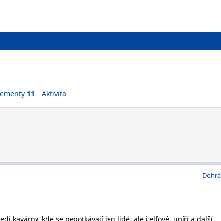
vementy
11
Aktivita
Dohrá
edí kavárny, kde se nepotkávají jen lidé, ale i elfové, upíří a další