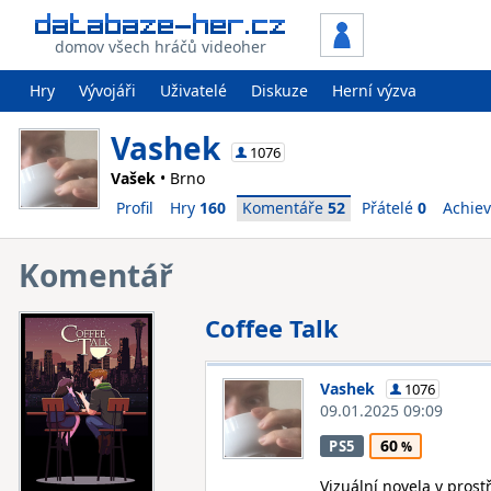
domov všech hráčů videoher
Hry
Vývojáři
Uživatelé
Diskuze
Herní výzva
Vashek
1076
Vašek
• Brno
Profil
Hry
160
Komentáře
52
Přátelé
0
Achie
Komentář
Coffee Talk
Vashek
1076
09.01.2025 09:09
60
PS5
Vizuální novela v prostř