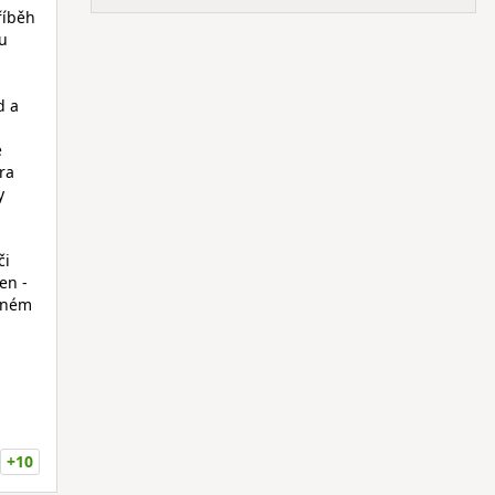
říběh
ou
d a
e
hra
y
či
en -
osném
+10