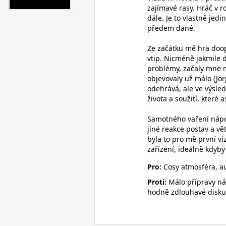
zajímavé rasy. Hráč v r
dále. Je to vlastně jed
předem dané.
Ze začátku mě hra doop
vtip. Nicméně jakmile d
problémy, začaly mne n
objevovaly už málo (Jorj
odehrává, ale ve výsle
života a soužití, které a
Samotného vaření nápojů
jiné reakce postav a vě
byla to pro mě první v
zařízení, ideálně kdyby
Pro:
Cosy atmosféra, au
Proti:
Málo přípravy ná
hodně zdlouhavé disk