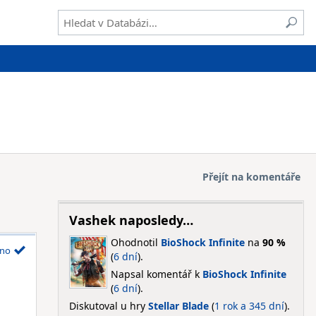
Přejít na komentáře
Vashek naposledy…
Ohodnotil
BioShock Infinite
na
90 %
no
(
6 dní
).
Napsal komentář k
BioShock Infinite
(
6 dní
).
Diskutoval u hry
Stellar Blade
(
1 rok a 345 dní
).