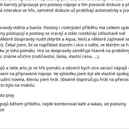
oli baristy připravuje pro postavy nápoje a tím posouvá diskuze a p
iná interakce ve hře, samotné diskuze už probíhají automaticky a js
ravdy vtáhla a bavila. Postavy i rozkrývání příběhu má celkem spá
ny postupují a postavy se vracejí a stále rozebírají zdlouhavě své
ěkteré doopravdy nudit (Myrtle a Aqua, Neil) a některé zajímavé s
i). Čekal jsem, že se například dozvím i více o světe, ve kterém se 
dku je toho pomálu. Hra se doopravdy zaměřuje hlavně na problém
si známe včichni (rodičovství, láska, vlastní cena, ...).
 a latte artu je ve hře pomálu a odcenil bych více variací nápojů 
tvení na připravené nápoje. Ve výsledku jsem byl ale vlastně spokoj
izuální novela, kterou jsem hrál. Idealné doporučuju hrát na přen
 to bylo na mobilu.
to play
pojů během příběhu, nejde kombinovat kafe a kakao, od poloviny
uze