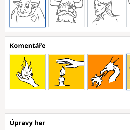
Komentáře
Úpravy her