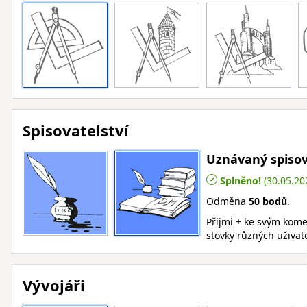
Spisovatelství
Uznávaný spisov
Splněno!
(30.05.20
Odměna
50 bodů
.
Přijmi + ke svým kom
stovky různých uživat
Vývojáři