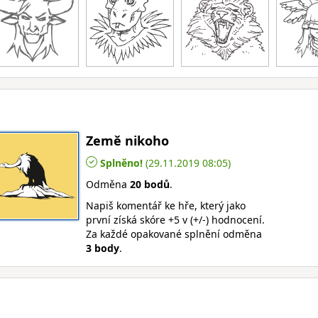
Země nikoho
Splněno!
(29.11.2019 08:05)
Odměna
20 bodů
.
Napiš komentář ke hře, který jako
první získá skóre +5 v (+/-) hodnocení.
Za každé opakované splnění odměna
3 body
.