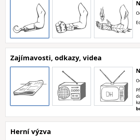
N
O
Ed
Zajímavosti, odkazy, videa
N
O
Př
d
k
b
Herní výzva