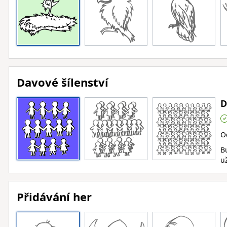
Davové šílenství
D
O
B
už
Přidávání her