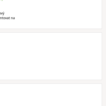
ový
entovat na