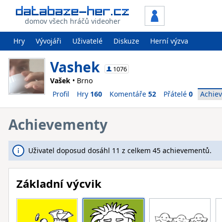
domov všech hráčů videoher
Hry
Vývojáři
Uživatelé
Diskuze
Herní výzva
Vashek
1076
Vašek
• Brno
Profil
Hry
160
Komentáře
52
Přátelé
0
Achie
Achievementy
Uživatel doposud dosáhl 11 z celkem 45 achievementů.
Základní výcvik