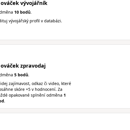
ováček vývojářník
dměna
10 bodů
.
ituj vývojářský profil v databázi.
ováček zpravodaj
dměna
5 bodů
.
idej zajímavost, odkaz či video, které
osáhne skóre +5 v hodnocení. Za
aždé opakované splnění odměna
1
od
.