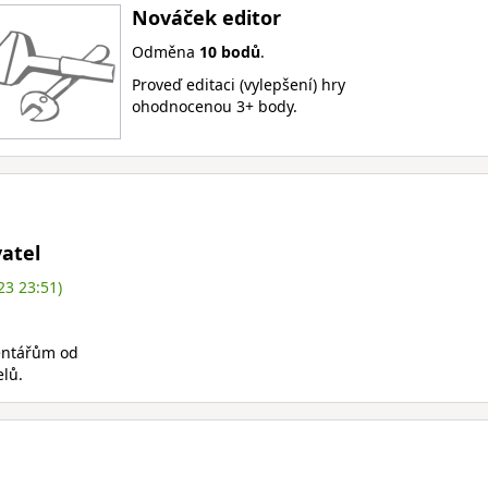
Nováček editor
Odměna
10 bodů
.
Proveď editaci (vylepšení) hry
ohodnocenou 3+ body.
atel
23 23:51)
entářům od
elů.