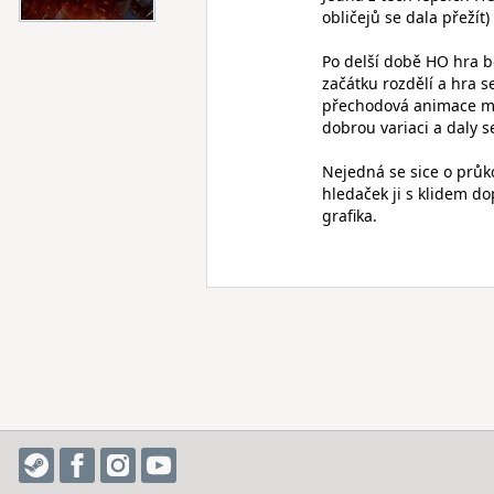
obličejů se dala přežít
Po delší době HO hra be
začátku rozdělí a hra 
přechodová animace mi 
dobrou variaci a daly se
Nejedná se sice o průko
hledaček ji s klidem d
grafika.