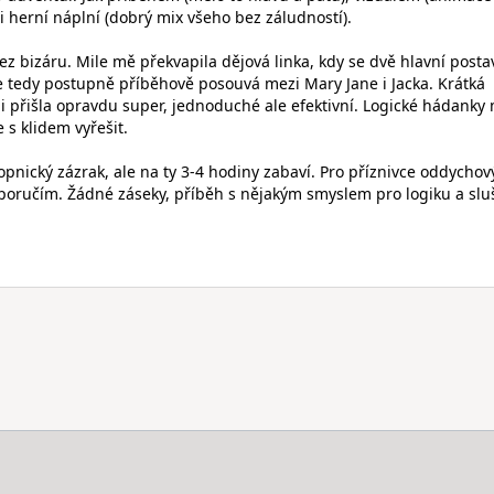
) i herní náplní (dobrý mix všeho bez záludností).
z bizáru. Mile mě překvapila dějová linka, kdy se dvě hlavní posta
se tedy postupně příběhově posouvá mezi Mary Jane i Jacka. Krátká
přišla opravdu super, jednoduché ale efektivní. Logické hádanky 
 s klidem vyřešit.
pnický zázrak, ale na ty 3-4 hodiny zabaví. Pro příznivce oddychov
oporučím. Žádné záseky, příběh s nějakým smyslem pro logiku a sl