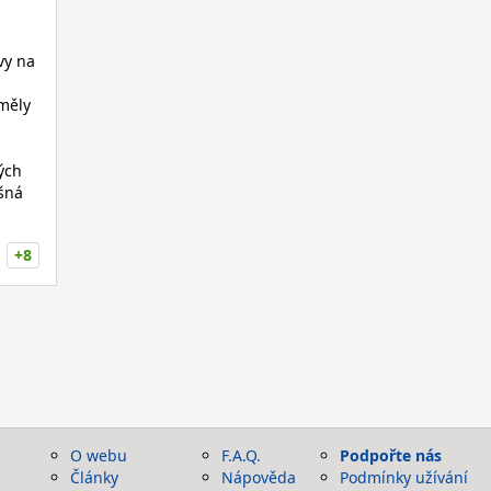
vy na
měly
ých
ušná
+8
O webu
F.A.Q.
Podpořte nás
Články
Nápověda
Podmínky užívání