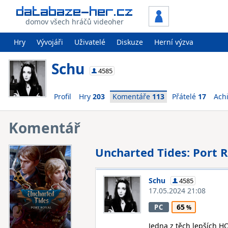
domov všech hráčů videoher
Hry
Vývojáři
Uživatelé
Diskuze
Herní výzva
Schu
4585
Profil
Hry
203
Komentáře
113
Přátelé
17
Ach
Komentář
Uncharted Tides: Port 
Schu
4585
17.05.2024 21:08
65
PC
Jedna z těch lepších H