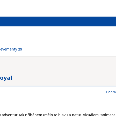
ievementy
29
Royal
Dohrá
O adventur. Jak příběhem (mělo to hlavu a patu), vizuálem (animace