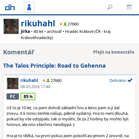
rikuhahl
27660
Jirka
• 40 let • archivář • Hradec Králové (ČR - kraj
Královéhradecký)
Komentář
Přejít na komentáře
The Talos Principle: Road to Gehenna
rikuhahl
27660
Dohráno
08.05.2026 17:40
85
PC
Už to je 10 let, co jsem dohrál základní hru a letos jsem si jí dal
znovu. A k tomu tenhle nášup, pěkně vydatný. Hra to není dlouhá,
pokud by vše odsýpalo, tak si myslím, že za 2 hodiny by mohlo být
hotovo, ale ono všechno neodsýpá :)
Hra je to těžká, na první pokus jsem pokořil asi jenom 2 úrovně, na