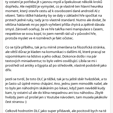
ty ostatní je potřeba jít s jasnou myslí a špekulovat několik kroků
dopředu. Ale nejtěžší je vymyslet, co je vlastně ten hlavní heuréka
moment, který otevře cestu až k osvobození dané androidí AI z
vězení. Takto těžké hádanky by se daly v základní hře spočítat na
prstech jedné ruky, tady je to vlastně standard. Nutno ale dodat, že
většina hádanek mi po jejich vyřešení přišla chytrá a zpětně dávala
smysl. Zároveň oceňuji, že ve hře takřka není manipulace s časem,
respektive se svou kopií, to jsem neměl rád už v původní hře,
protože myslet ve 4 rozměrech je fakt očistec.
Co se týče příběhu, tak je tu mírně zmenšena ta filozofická stránka,
ale větší důraz je kladen na komunikaci s dalšími AI, které pracují se
vzpomínkami na lidstvo a jeho odkaz. Dokonce došlo i na pár
textových miniadventur, to bylo velmi osvěžující. Líbila se mi i
prostředí od antiky a Egypta až po středověk, vlastně podobně jako
dřív.
Jestli se tvrdí, že toto DLC je těžké, tak je tu ještě sběr hvězdiček, a to
je často už úplně mimo chápání. Ano, jednu jsem mimoděk našel, ale
to bylo jen náhodným skákáním po lokaci, když jsem nevěděl kudy
kam, ty ostatní už ale do klína nespadnou ani tou náhodou. Zbylé
hvězdy jsem už prošel jen s Youtube návodem, tam musela jakákoliv
čest stranou :)
Celkově hodnotím DLC jako super přídavek, ale pocitově bych na té