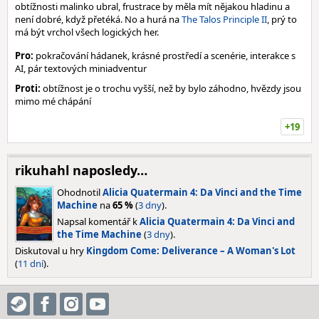
obtížnosti malinko ubral, frustrace by měla mít nějakou hladinu a
není dobré, když přetéká. No a hurá na
The Talos Principle II
, prý to
má být vrchol všech logických her.
Pro:
pokračování hádanek, krásné prostředí a scenérie, interakce s
AI, pár textových miniadventur
Proti:
obtížnost je o trochu vyšší, než by bylo záhodno, hvězdy jsou
mimo mé chápání
+19
rikuhahl naposledy…
Ohodnotil
Alicia Quatermain 4: Da Vinci and the Time
Machine
na
65 %
(
3 dny
).
Napsal komentář k
Alicia Quatermain 4: Da Vinci and
the Time Machine
(
3 dny
).
Diskutoval u hry
Kingdom Come: Deliverance – A Woman's Lot
(
11 dní
).