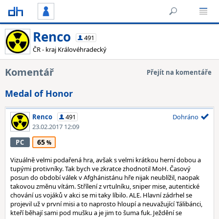
Renco
491
ČR - kraj Královéhradecký
Komentář
Přejít na komentáře
Medal of Honor
Renco
491
Dohráno
23.02.2017 12:09
65
PC
Vizuálně velmi podařená hra, avšak s velmi krátkou herní dobou a
tupými protivníky. Tak bych ve zkratce zhodnotil MoH. Časový
posun do období válek v Afghánistánu hře nijak neublížil, naopak
takovou změnu vítám. Střílení z vrtulníku, sniper mise, autentické
chování us vojáků v akci se mi taky líbilo. ALE. Hlavní zádrhel se
projevil už v první misi a to naprosto hloupí a neuvažující Tálibánci,
kteří běhají sami pod mušku a je jim to šuma fuk. Ježdění se