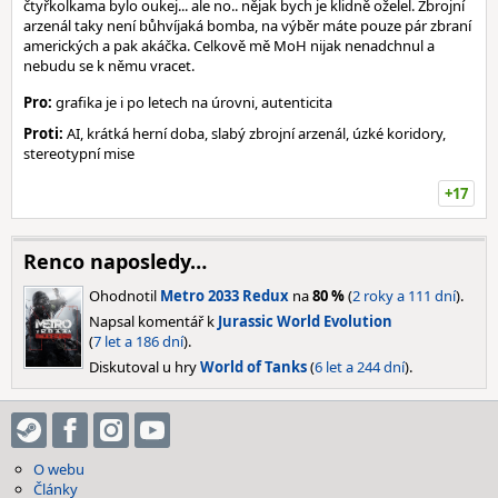
čtyřkolkama bylo oukej... ale no.. nějak bych je klidně oželel. Zbrojní
arzenál taky není bůhvíjaká bomba, na výběr máte pouze pár zbraní
amerických a pak akáčka. Celkově mě MoH nijak nenadchnul a
nebudu se k němu vracet.
Pro:
grafika je i po letech na úrovni, autenticita
Proti:
AI, krátká herní doba, slabý zbrojní arzenál, úzké koridory,
stereotypní mise
+17
Renco naposledy…
Ohodnotil
Metro 2033 Redux
na
80 %
(
2 roky a 111 dní
).
Napsal komentář k
Jurassic World Evolution
(
7 let a 186 dní
).
Diskutoval u hry
World of Tanks
(
6 let a 244 dní
).
O webu
Články