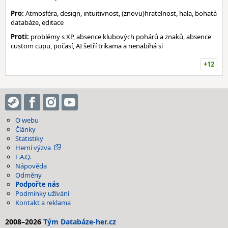
Pro:
Atmosféra, design, intuitivnost, (znovu)hratelnost, hala, bohatá
databáze, editace
Proti:
problémy s XP, absence klubových pohárů a znaků, absence
custom cupu, počasí, AI šetří trikama a nenabíhá si
+12
O webu
Články
Statistiky
Herní výzva
F.A.Q.
Nápověda
Odměny
Podpořte nás
Podmínky užívání
Kontakt a reklama
2008–2026
Tým Databáze-her.cz