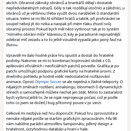
akcích. Obranné zákroky obránců a brankářů dělají i dostatek
nepředvidatelných odrazů. Góly si tak rozdělují útočníci a záložníci, u
obránců už je většinou třeba využít dvou narážeček či standardní
situace. Velmi se mi líbí AI střídání hráčů a taktik, při prohrávání se
soupeř nebojí jít do rizika a naopak při mém tlaku zhustí svůj
obranný prostor. Pokud bych měl něco vytknout tak je to systém
"mírného obírání míče" klávesou D, kdy je paradoxně nejsnadnější
odebrat míč zezadu a to to ještě vizuálně vypadá jako jasný faul na
žlutou.
Vpravdě mi dalo hodně práce hru spustit a dostat do hratelné
podoby. Nakonec se mi to kombinací kopírování složek z CD,
aplikování oficiálních i neoficiálních patchů povedlo. Grafika je po
patchi umožňující podporu grafické karty na hratelné úrovni. Z
dnešního pohledu je hodně vidět nedostatečné rozfázování
animace. Oproti
Olympic Soccer
se ale nejedná o žádné teleporty. O
nějakých změnách rozlišení, antialisingu, bloomech či dynamických
stínech si samozřejmě můžete nechat jen zdát. Mimo tu zastaralost
bych vytknul ještě to, že se nijak neprojevuje počasí, což je podle
toho co jsem se dočetl,l bug přítomný pouze v pc verzi.
Celkově mi nezbývá než hru doporučit. Pokud hru zprovozníte a
nemáte nějaké potíže se starším grafickým zpracováním, Fifa 98
vám nabídne parádní atmosféru šampionátu, pěkný design a
hratelnost, úctyhodnou databázi a hraní v hale.