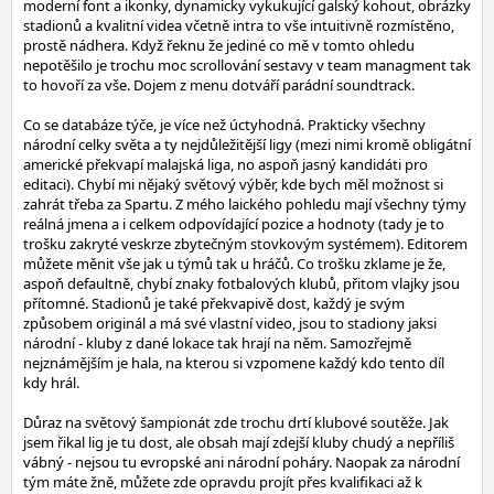
moderní font a ikonky, dynamicky vykukující galský kohout, obrázky
stadionů a kvalitní videa včetně intra to vše intuitivně rozmístěno,
prostě nádhera. Když řeknu že jediné co mě v tomto ohledu
nepotěšilo je trochu moc scrollování sestavy v team managment tak
to hovoří za vše. Dojem z menu dotváří parádní soundtrack.
Co se databáze týče, je více než úctyhodná. Prakticky všechny
národní celky světa a ty nejdůležitější ligy (mezi nimi kromě obligátní
americké překvapí malajská liga, no aspoň jasný kandidáti pro
editaci). Chybí mi nějaký světový výběr, kde bych měl možnost si
zahrát třeba za Spartu. Z mého laického pohledu mají všechny týmy
reálná jmena a i celkem odpovídající pozice a hodnoty (tady je to
trošku zakryté veskrze zbytečným stovkovým systémem). Editorem
můžete měnit vše jak u týmů tak u hráčů. Co trošku zklame je že,
aspoň defaultně, chybí znaky fotbalových klubů, přitom vlajky jsou
přítomné. Stadionů je také překvapivě dost, každý je svým
způsobem originál a má své vlastní video, jsou to stadiony jaksi
národní - kluby z dané lokace tak hrají na něm. Samozřejmě
nejznámějším je hala, na kterou si vzpomene každý kdo tento díl
kdy hrál.
Důraz na světový šampionát zde trochu drtí klubové soutěže. Jak
jsem řikal lig je tu dost, ale obsah mají zdejší kluby chudý a nepříliš
vábný - nejsou tu evropské ani národní poháry. Naopak za národní
tým máte žně, můžete zde opravdu projít přes kvalifikaci až k