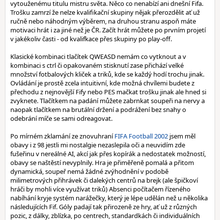
vytouženému titulu mistru světa. Něco co nenabízí ani dnešní Fifa.
Trošku zamrzí že nelze kvalifikační skupiny nějak přerozdělit ať už
ručně nebo náhodným výběrem, na druhou stranu aspoň máte
motivaci hrát i za jiné než je ČR. Začít hrát můžete po prvním projetí
v jakékoliv časti - od kvalifkace přes skupiny po play-off.
Klasické kombinaci tlačítek QWEASD nemám co vytknout a v
kombinaci s ctrl či opakovaném stisknutí zase přichází velké
množství fotbalových kliček a triků, kde se každý hodí trochu jinak.
Ovládání je prostě zcela intuitivní, kde možná chvílemi budete z
přechodu z nejnovější Fify nebo PES mačkat trošku jinak ale hned si
zvyknete. Tlačítkem na padání můžete zabrnkat soupeři na nervy a
naopak tlačítkem na brutální držení a podrážení bez snahy o
odebrání míče se sami odreagovat.
Po mírném zklamání ze znovuhraní
FIFA Football 2002
jsem měl
obavy i z 98 jestli mi nostalgie nezaslepila oči a neuvidím zde
fušeřinu v nereálné AI, akcí jak přes kopírák a nedostatek možností,
obavy se naštěstí nevyplnily. Hra je přiměřeně pomalá a přitom
dynamická, soupeř nemá žádné zvýhodnění v podobě
milimetrových přihrávek či dalekých centrů na brejk (ale špičkoví
hráči by mohli více využívat triků) Absenci počítačem řízeného
nabíhání kryje systém narážečky, který je lépe udělán než u několika
následujících Fif. Góly padají tak přirozeně ze hry, ať už z různých
pozic, z dálky, zblízka, po centrech, standardkách či individuálních