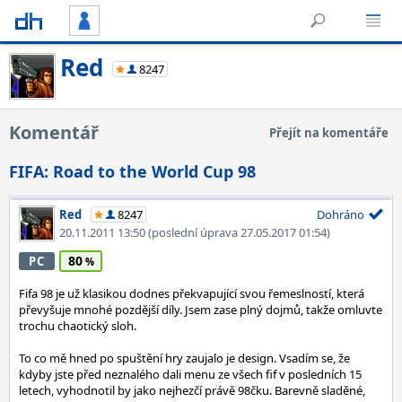
Red
8247
Komentář
Přejít na komentáře
FIFA: Road to the World Cup 98
Red
8247
Dohráno
20.11.2011 13:50
(poslední úprava 27.05.2017 01:54)
80
PC
Fifa 98 je už klasikou dodnes překvapující svou řemeslností, která
převyšuje mnohé pozdější díly. Jsem zase plný dojmů, takže omluvte
trochu chaotický sloh.
To co mě hned po spuštění hry zaujalo je design. Vsadím se, že
kdyby jste před neznalého dali menu ze všech fif v posledních 15
letech, vyhodnotil by jako nejhezčí právě 98čku. Barevně sladěné,