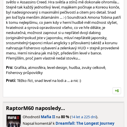
světlo v Assassins Creed. Hra světla a stínů mě dokonale ohromila...
Stejně tak každý jednotlivý level, majákem počínaje a Koreou konče,
byl nadesignovaný s maximální pečlivostí a citem pro detail. Snad
jen loď byla menším zklamáním ... :-) Soundtrack Amona Tobina patří
k tomu nejlepšímu, co jsem kdy v herní hudbě měl možnost slyšet,
hratelnost a syrová opravdovost všeho, co ve hře děláte, je
neskutečná, možnost zapnout si u nepřátel dvojí dabing
(originální=pokud jste v Japonsku, mluví nepřátelé japonsky,
srozumitelný=Japonci mluví anglicky s přízvukem) taktéž a korunu
nahrazuje Fisherovo vybavení a zelenkavý HUD + stejně provedené
menu. Herní nirvána jak má být, především level v bance.
Přemýšlím, proč jsem vlastně nedal stovku...
Pro:
Grafika, atmosféra, level-design, hudba, zvuky celkově,
Fisherovy průpovídky
Proti:
Těžko říct, snad level na lodi a ... a nic :)
+6
RaptorM60 naposledy…
Ohodnotil
Mafia II
na
80 %
(
14 let a 225 dní
).
Napsal komentář k
Dreamfall: The Longest Journey