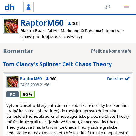
RaptorM60
360
Martin Baar
• 34 let • Marketing @ Bohemia Interactive •
Opava (ČR - kraj Moravskoslezský)
Komentář
Přejít na komentáře
Tom Clancy's Splinter Cell: Chaos Theory
RaptorM60
360
Dohráno
24.08.2008 21:56
95
PC
Výtvor Ubisoftu, který patří do mé osobní zlaté desítky her. Pominu
li vtipálka Sama Fishera, který dokresluje naprosto dokonalou
atmosféru klidné, ale adrenalinové agentské práce, na Chaos Theory
mě fascinuje grafika. Zlí jazykové řeknou, že nedostatky Chaos
Theory skrývá tma. Já tvrdím, že Chaos Theory žádné grafické
nedostatky nemá a tma je v této hře tak důležitá, jako naopak ostré