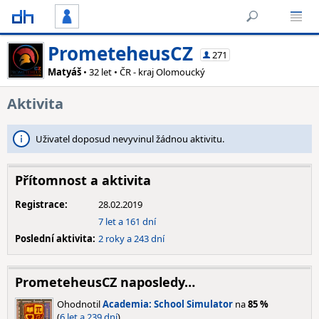
PrometeheusCZ
271
Matyáš
• 32 let • ČR - kraj Olomoucký
Aktivita
Uživatel doposud nevyvinul žádnou aktivitu.
Přítomnost a aktivita
Registrace:
28.02.2019
7 let a 161 dní
Poslední aktivita:
2 roky a 243 dní
PrometeheusCZ naposledy…
Ohodnotil
Academia: School Simulator
na
85 %
(
6 let a 239 dní
).