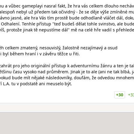
hu a vůbec gameplayi nasral fakt, že hra vás celkem dlouho nechá
alespoň nebyl už předem tak očividný - že se děje výše zmíněné m
no jasné, ale hra Vás tím prostě bude odhodlaně vláčet dál, dok
 Odhalení. Tenhle přístup "teď budeš dělat tohle svinstvo, ale bud
evíš, protože jinak tě nepustíme dál" mě na celé hře vadil s přehle
běh celkem zmatený, nesouvislý, žalostně nezajímavý a osud
byl během hraní i v závěru těžce u řiti.
i zahrát pro jeho originální přístup k adventurnímu žánru a ten je t
většinu času vysoko nad průměrem. Jinak je to ale (ani ne tak blbá, j
 pokud bude mít nějaké následovníky, doufám, že odvedou mnohem
ří L.A. tu v podstatě ani meuselo být.
+30
+3