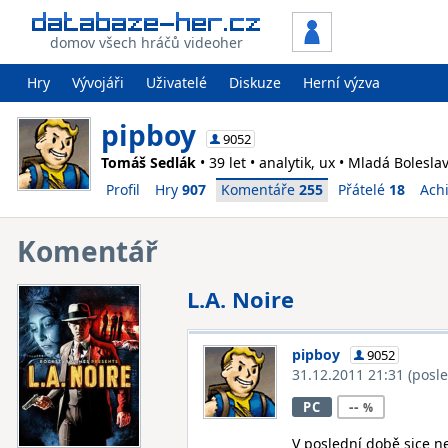
domov všech hráčů videoher
Hry
Vývojáři
Uživatelé
Diskuze
Herní výzva
pipboy
9052
Tomáš Sedlák
• 39 let • analytik, ux • Mladá Bolesla
Profil
Hry
907
Komentáře
255
Přátelé
18
Ach
Komentář
L.A. Noire
pipboy
9052
31.12.2011 21:31
(posl
--
PC
V poslední době sice n