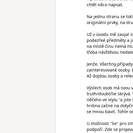
chtěl něco napsat.
Na jednu stranu se toti
originální prvky, na d
Už v úvodu mě zaujal s
podezřeé předměty a ji
na místě činu nemá hlub
třeba návštěvou nedale
Jenže. Všechny případy 
zainteresované osoby. 
Až dojdou osoby a relev
Výslech osob má svou vl
truth/doubt/lie skrývá.
něčeho ve stylu "a jste 
hrdina začne na dotyčno
se mnou bavit. Tohle s
U možnosti "lie" pro zm
podpoří. Zde se projevu