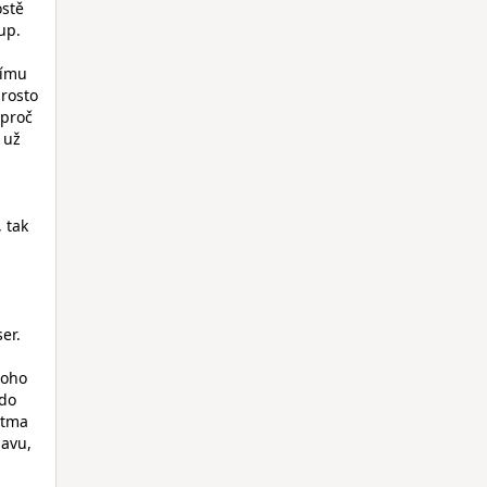
ostě
up.
nímu
prosto
 proč
 už
 tak
er.
toho
 do
stma
lavu,