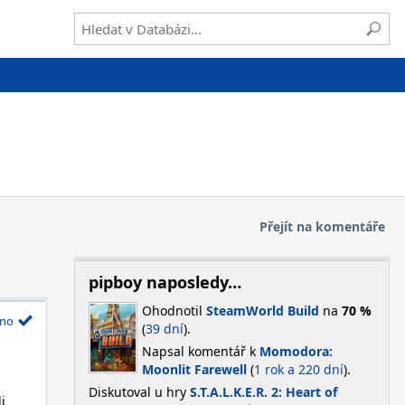
Přejít na komentáře
pipboy naposledy…
Ohodnotil
SteamWorld Build
na
70 %
no
(
39 dní
).
Napsal komentář k
Momodora:
Moonlit Farewell
(
1 rok a 220 dní
).
Diskutoval u hry
S.T.A.L.K.E.R. 2: Heart of
i