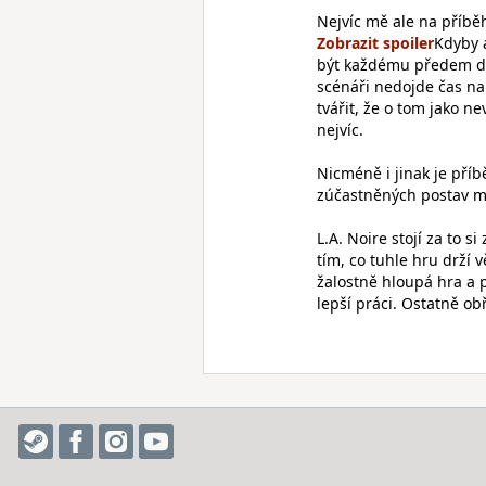
Nejvíc mě ale na příbě
Kdyby 
být každému předem dáv
scénáři nedojde čas na
tvářit, že o tom jako n
nejvíc.
Nicméně i jinak je pří
zúčastněných postav mi 
L.A. Noire stojí za to s
tím, co tuhle hru drží 
žalostně hloupá hra a
lepší práci. Ostatně ob