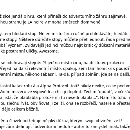
ž sice jendá o hru, která přináší do adventurního žánru zajímavé,
ruhou stranu je LA noire v mnoha směrech domrvené.
ystém hledání stop: Nejen místo činu ručně prohledáváte, hledáte
né stopy. Některé důležité stopy můžete přehlédnout, řada předm
ší význam. Zvídavější jedinci můžou najít kritický důkazní materiá
ké postranní uličky. Awesome.
se odehrávají stejně: Přijeď na místo činu, najdi stopy, prokecni
Přejeď na další relevantní místo, opakuj. Sem tam honička s podez
antní místa, někoho zabásni. Ta-dá, případ splněn, jde se na další
astní katastrofu ála Alpha Protocol- totiž nikdy nevíte, co se pod v
 Vidím mezeru ve výpovědi a chci ji doplnit. Zvolím "doubt", v očeká
si jistá, že blablabla protože mi tu nesedí blabla...". Namísto toho h
u slečnu řvát, obviňovat ji ze lži, ona se rozbřečí, nasere a přesta
e děje celkem běžně.
ěnu člověk potřebuje nějaký důkaz, kterým svoje obvinění ze lži
je žánr definující adventurní neduh - autor to zamýšlel jinak, takže