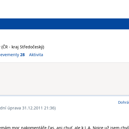
v (ČR - kraj Středočeský)
ievementy
28
Aktivita
Dohrá
ední úprava 31.12.2011 21:36)
emám moc nakomentáře čas, ani chuť, ale k L.A. Noire už jsem chvíl