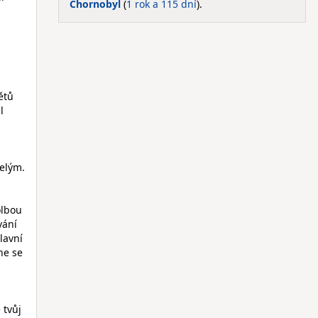
Chornobyl
(
1 rok a 115 dní
).
ětů
l
řelým.
.
olbou
vání
lavní
ne se
 tvůj