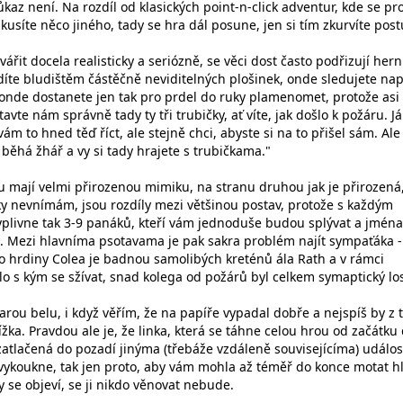
kaz není. Na rozdíl od klasických point-n-click adventur, kde se pr
kusíte něco jiného, tady se hra dál posune, jen si tím zkurvíte post
vářit docela realisticky a seriózně, se věci dost často podřizují her
díte bludištěm částěčně neviditelných plošinek, onde sledujete na
 onde dostanete jen tak pro prdel do ruky plamenomet, protože asi
tavte nám správně tady ty tři trubičky, ať víte, jak došlo k požáru. Já
ám to hned těď říct, ale stejně chci, abyste si na to přišel sám. Ale
běhá žhář a vy si tady hrajete s trubičkama."
u mají velmi přirozenou mimiku, na stranu druhou jak je přirozená,
ky nevnímám, jsou rozdíly mezi většinou postav, protože s každým
plivne tak 3-9 panáků, kteří vám jednoduše budou splývat a jména
 Mezi hlavníma psotavama je pak sakra problém najít sympaťáka -
ho hrdiny Colea je badnou samolibých kreténů ála Rath a v rámci
o s kým se sžívat, snad kolega od požárů byl celkem symaptický los
tarou belu, i když věřím, že na papíře vypadal dobře a nejspíš by z 
ížka. Pravdou ale je, že linka, která se táhne celou hrou od začátku
 zatlačená do pozadí jinýma (třebáže vzdáleně souvisejícíma) událo
ykoukne, tak jen proto, aby vám mohla až téměř do konce motat h
 se objeví, se ji nikdo věnovat nebude.