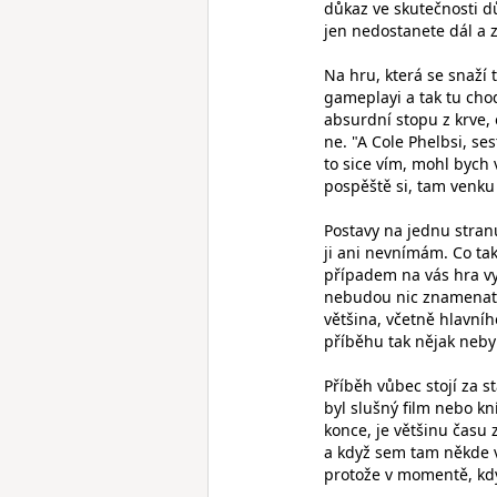
důkaz ve skutečnosti dů
jen nedostanete dál a z
Na hru, která se snaží t
gameplayi a tak tu cho
absurdní stopu z krve,
ne. "A Cole Phelbsi, ses
to sice vím, mohl bych v
pospěště si, tam venku 
Postavy na jednu stran
ji ani nevnímám. Co ta
případem na vás hra vy
nebudou nic znamenat.
většina, včetně hlavní
příběhu tak nějak nebyl
Příběh vůbec stojí za s
byl slušný film nebo kn
konce, je většinu času
a když sem tam někde v
protože v momentě, kdy