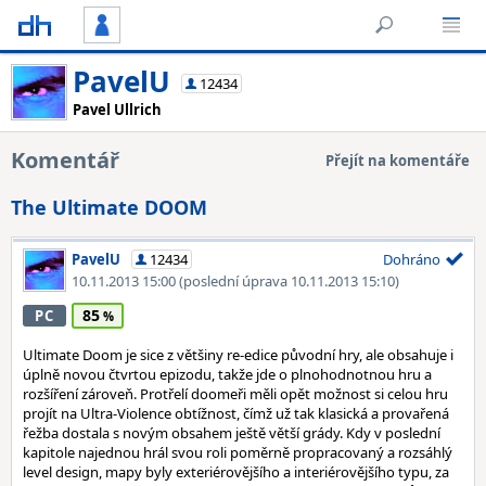
PavelU
12434
Pavel Ullrich
Komentář
Přejít na komentáře
The Ultimate DOOM
PavelU
12434
Dohráno
10.11.2013 15:00
(poslední úprava 10.11.2013 15:10)
85
PC
Ultimate Doom je sice z většiny re-edice původní hry, ale obsahuje i
úplně novou čtvrtou epizodu, takže jde o plnohodnotnou hru a
rozšíření zároveň. Protřelí doomeři měli opět možnost si celou hru
projít na Ultra-Violence obtížnost, čímž už tak klasická a provařená
řežba dostala s novým obsahem ještě větší grády. Kdy v poslední
kapitole najednou hrál svou roli poměrně propracovaný a rozsáhlý
level design, mapy byly exteriérovějšího a interiérovějšího typu, za