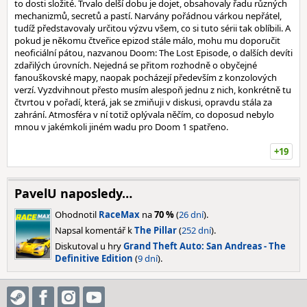
to dosti složité. Trvalo delší dobu je dojet, obsahovaly řadu různých
mechanizmů, secretů a pastí. Narvány pořádnou várkou nepřátel,
tudíž představovaly určitou výzvu všem, co si tuto sérii tak oblíbili. A
pokud je někomu čtveřice epizod stále málo, mohu mu doporučit
neoficiální pátou, nazvanou Doom: The Lost Episode, o dalších devíti
zdařilých úrovních. Nejedná se přitom rozhodně o obyčejné
fanouškovské mapy, naopak pocházejí především z konzolových
verzí. Vyzdvihnout přesto musím alespoň jednu z nich, konkrétně tu
čtvrtou v pořadí, která, jak se zmiňuji v diskusi, opravdu stála za
zahrání. Atmosféra v ní totiž oplývala něčím, co doposud nebylo
mnou v jakémkoli jiném wadu pro Doom 1 spatřeno.
+19
PavelU naposledy…
Ohodnotil
RaceMax
na
70 %
(
26 dní
).
Napsal komentář k
The Pillar
(
252 dní
).
Diskutoval u hry
Grand Theft Auto: San Andreas - The
Definitive Edition
(
9 dní
).