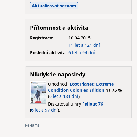
Přítomnost a aktivita
Registrace:
10.04.2015
11 let a 121 dní
Poslední aktivita:
6 let a 94 dní
Nikdykde naposledy…
Ohodnotil
Lost Planet: Extreme
Condition Colonies Edition
na
75 %
(
6 let a 184 dní
).
Diskutoval u hry
Fallout 76
(
6 let a 97 dní
).