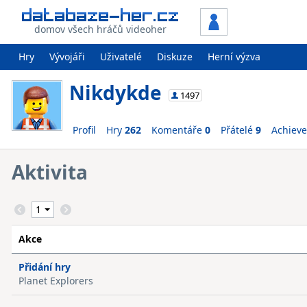
domov všech hráčů videoher
Hry
Vývojáři
Uživatelé
Diskuze
Herní výzva
Nikdykde
1497
Profil
Hry
262
Komentáře
0
Přátelé
9
Achiev
Aktivita
Akce
Přidání hry
Planet Explorers