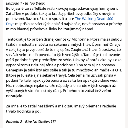
Epizóda 1 - In Too Deep:
Bolo jasné, že sa Telltale vráti k svojej najpredávanejšej hernej sérii.
Zatiaľ len v podobe takejto kratšej príbehovej odbočky s novými
postavami. Raz to už takto spravili a síce
The Walking Dead: 400
Days
mi prišlo zo všetkých epizód najslabšie, nové postavy a príbehy
mimo hlavnej príbehovej linky bol zaujímavý nápad.
Tentokrát je to príbeh drsnej černošky Michonne, ktorá má za sebou
ťažkú minulosť a mačetu na sekanie zhnitých hláv. Úprimne? Ona je
v celej tejto prvej epizóde to najlepšie. Zaujímavá hlavná postava, čo
sa však veľmi nedá povedať o tých vedľajších. Tam už je to chovanie
príliš podobné tým predošlým zo série. Hlavný záporák ako by z oka
vypadol tomu z druhej série a podobne sú na tom aj iné postavy.
Gameplay je taký istý ako stále a tak je tu množstvo animačiek a QTE
(ktoré je tu ešte aj na sekanie trávy). Celá téma mi už však prišla v
podaní Telltale nejak vyčerpaná a už sa tu len opakujú videné veci.
Hra neobsahuje nijaké svieže nápady a len si ide v tých svojich už
vyšľapaných stopách istoty ďalej. Príbehom to zatiaľ tiež veľmi
nezaujalo.
Za mňa je to zatiaľ nezáživný a málo zaujímavý priemer. Prejdenie
trvalo hodinku a pol.
Epizóda 2 - Give No Shelter:
???