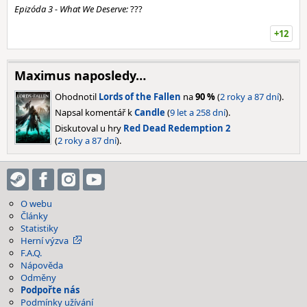
Epizóda 3 - What We Deserve:
???
+12
Maximus naposledy…
Ohodnotil
Lords of the Fallen
na
90 %
(
2 roky a 87 dní
).
Napsal komentář k
Candle
(
9 let a 258 dní
).
Diskutoval u hry
Red Dead Redemption 2
(
2 roky a 87 dní
).
O webu
Články
Statistiky
Herní výzva
F.A.Q.
Nápověda
Odměny
Podpořte nás
Podmínky užívání