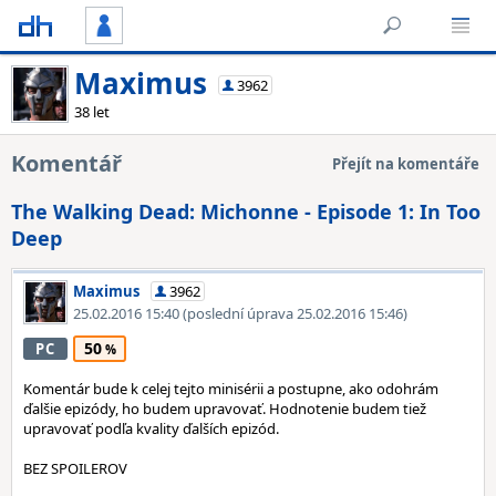
Maximus
3962
38 let
Komentář
Přejít na komentáře
The Walking Dead: Michonne - Episode 1: In Too
Deep
Maximus
3962
25.02.2016 15:40
(poslední úprava 25.02.2016 15:46)
50
PC
Komentár bude k celej tejto minisérii a postupne, ako odohrám
ďalšie epizódy, ho budem upravovať. Hodnotenie budem tiež
upravovať podľa kvality ďalších epizód.
BEZ SPOILEROV