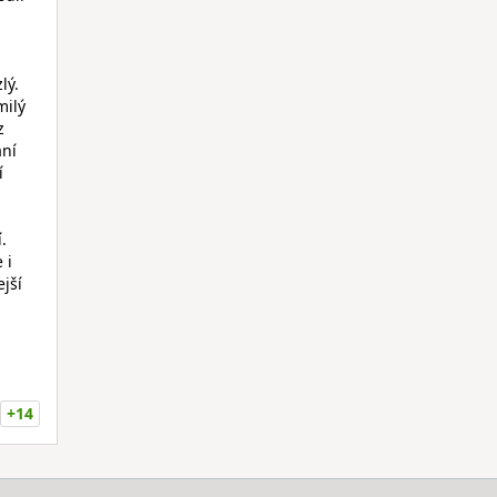
lý.
milý
z
ání
í
.
 i
jší
+14