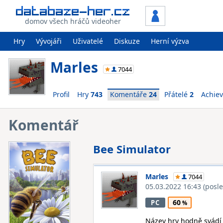
domov všech hráčů videoher
Hry
Vývojáři
Uživatelé
Diskuze
Herní výzva
Marles
7044
Profil
Hry
743
Komentáře
24
Přátelé
2
Achie
Komentář
Bee Simulator
Marles
7044
05.03.2022 16:43
(posl
60
PC
Název hry hodně svádí