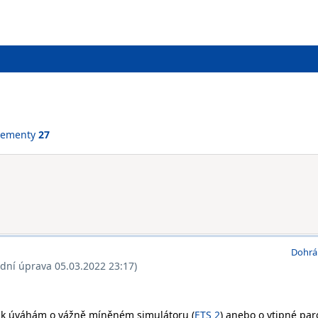
vementy
27
Dohrá
ední úprava 05.03.2022 23:17)
 k úváhám o vážně míněném simulátoru (
ETS 2
) anebo o vtipné par