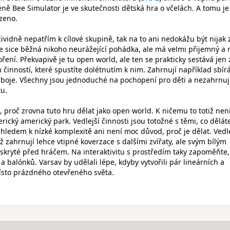
éně Bee Simulator je ve skutečnosti dětská hra o včelách. A tomu je
zeno.
vidně nepatřím k cílové skupině, tak na to ani nedokážu být nijak z
je sice běžná nikoho neurážející pohádka, ale má velmi přijemný a 
ření. Překvapivě je tu open world, ale ten se prakticky sestává jen 
činností, které spustíte dolétnutím k nim. Zahrnují například sbír
boje. Všechny jsou jednoduché na pochopení pro děti a nezahrnuj
u.
 proč zrovna tuto hru dělat jako open world. K ničemu to totiž není
rický americký park. Vedlejší činnosti jsou totožné s těmi, co děláte
hledem k nízké komplexitě ani není moc důvod, proč je dělat. Vedle
ož zahrnují lehce vtipné koverzace s dalšími zvířaty, ale svým bílým
skryté před hráčem. Na interaktivitu s prostředím taky zapoměňte,
 a balónků. Varsav by udělali lépe, kdyby vytvořili pár lineárních a
ísto prázdného otevřeného světa.