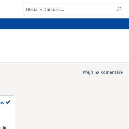
Přejít na komentáře
no
odii