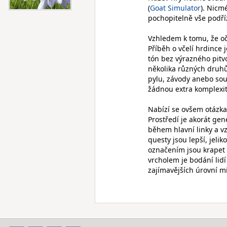
(
Goat Simulator
). Nicm
pochopitelně vše podří
Vzhledem k tomu, že oči
Příběh o včelí hrdince 
tón bez výrazného pitvo
několika různých druhů 
pylu, závody anebo sou
žádnou extra komplexit
Nabízí se ovšem otázka,
Prostředí je akorát gene
během hlavní linky a vz
questy jsou lepší, jelik
označením jsou krapet 
vrcholem je bodání lidí
zajímavějších úrovní m