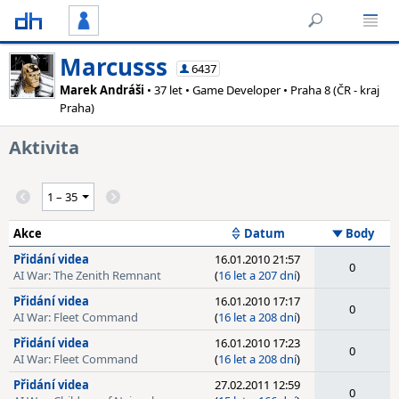
Marcusss
6437
Marek Andráši
• 37 let • Game Developer • Praha 8 (ČR - kraj
Praha)
Aktivita
Akce
Datum
Body
Přidání videa
16.01.2010 21:57
0
AI War: The Zenith Remnant
(
16 let a 207 dní
)
Přidání videa
16.01.2010 17:17
0
AI War: Fleet Command
(
16 let a 208 dní
)
Přidání videa
16.01.2010 17:23
0
AI War: Fleet Command
(
16 let a 208 dní
)
Přidání videa
27.02.2011 12:59
0