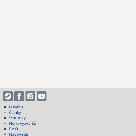
O webu
Články
Statistiky
Herní výzva
F.A.Q.
Nápověda