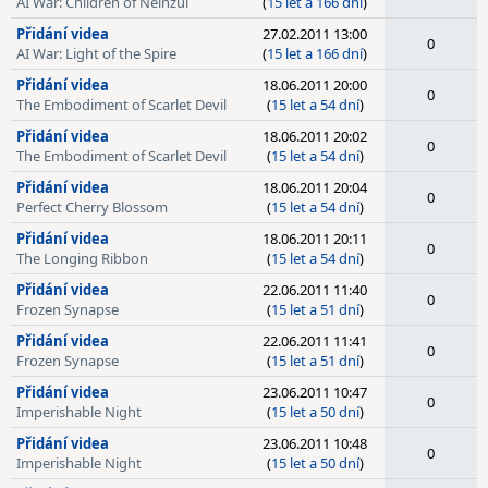
AI War: Children of Neinzul
(
15 let a 166 dní
)
Přidání videa
27.02.2011 13:00
0
AI War: Light of the Spire
(
15 let a 166 dní
)
Přidání videa
18.06.2011 20:00
0
The Embodiment of Scarlet Devil
(
15 let a 54 dní
)
Přidání videa
18.06.2011 20:02
0
The Embodiment of Scarlet Devil
(
15 let a 54 dní
)
Přidání videa
18.06.2011 20:04
0
Perfect Cherry Blossom
(
15 let a 54 dní
)
Přidání videa
18.06.2011 20:11
0
The Longing Ribbon
(
15 let a 54 dní
)
Přidání videa
22.06.2011 11:40
0
Frozen Synapse
(
15 let a 51 dní
)
Přidání videa
22.06.2011 11:41
0
Frozen Synapse
(
15 let a 51 dní
)
Přidání videa
23.06.2011 10:47
0
Imperishable Night
(
15 let a 50 dní
)
Přidání videa
23.06.2011 10:48
0
Imperishable Night
(
15 let a 50 dní
)