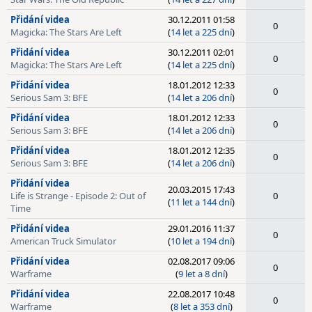
Přidání videa
30.12.2011 01:58
0
Magicka: The Stars Are Left
(
14 let a 225 dní
)
Přidání videa
30.12.2011 02:01
0
Magicka: The Stars Are Left
(
14 let a 225 dní
)
Přidání videa
18.01.2012 12:33
0
Serious Sam 3: BFE
(
14 let a 206 dní
)
Přidání videa
18.01.2012 12:33
0
Serious Sam 3: BFE
(
14 let a 206 dní
)
Přidání videa
18.01.2012 12:35
0
Serious Sam 3: BFE
(
14 let a 206 dní
)
Přidání videa
20.03.2015 17:43
Life is Strange - Episode 2: Out of
0
(
11 let a 144 dní
)
Time
Přidání videa
29.01.2016 11:37
0
American Truck Simulator
(
10 let a 194 dní
)
Přidání videa
02.08.2017 09:06
0
Warframe
(
9 let a 8 dní
)
Přidání videa
22.08.2017 10:48
0
Warframe
(
8 let a 353 dní
)