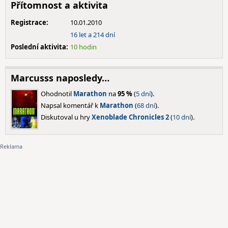
Přítomnost a aktivita
Registrace:
10.01.2010
16 let a 214 dní
Poslední aktivita:
10 hodin
Marcusss naposledy…
Ohodnotil
Marathon
na
95 %
(
5 dní
).
Napsal komentář k
Marathon
(
68 dní
).
Diskutoval u hry
Xenoblade Chronicles 2
(
10 dní
).