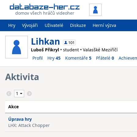
domov všech hráčů videoher
Hry
Vývojáři
Uživatelé
Diskuze
Herní výzva
Lihkan
101
Luboš Přikryl
• student • Valasšké Meziříčí
Profil
Hry
45
Komentáře
5
Přátelé
0
Achieve
Aktivita
Akce
Úprava hry
LHX: Attack Chopper