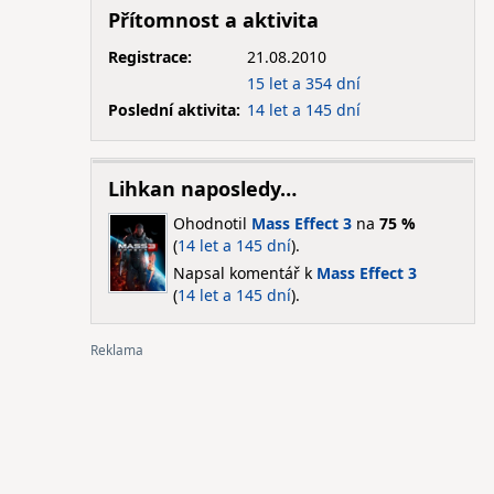
Přítomnost a aktivita
Registrace:
21.08.2010
15 let a 354 dní
Poslední aktivita:
14 let a 145 dní
Lihkan naposledy…
Ohodnotil
Mass Effect 3
na
75 %
(
14 let a 145 dní
).
Napsal komentář k
Mass Effect 3
(
14 let a 145 dní
).