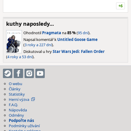
+6
kuthy naposledy…
Ohodnotil
Pragmata
na
85 %
(
95 dní
).
Napsal komentář k
Untitled Goose Game
(
3 roky a 227 dní
).
Diskutoval u hry
Star Wars Jedi: Fallen Order
(
4 roky a 53 dní
).
O webu
Články
Statistiky
Herní výzva
F.A.Q.
Nápověda
Odměny
Podpořte nás
Podmínky užívání