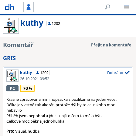
kuthy
1202
Komentář
Přejít na komentáře
GRIS
kuthy
1202
Dohráno
26.10.2021 09:52
70
PC
Krásně zpracovaná mini hopsačka s puzlíkama na jeden večer.
Délka je vlastně tak akorát, protože dýl by to asi nikoho moc
nebavilo
Příběh jsem nepobral a jdu si najít o čem to mělo být.
Celkově moc pěkná jednohubka.
Pro:
Vizuál, hudba